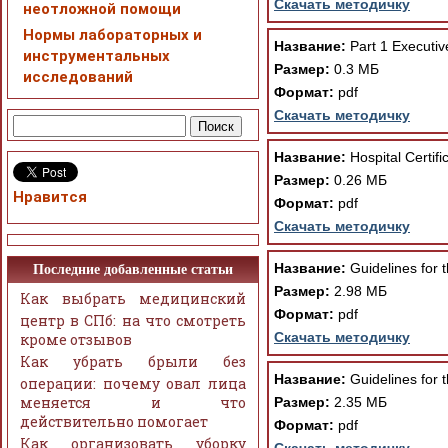
Скачать методичку
неотложной помощи
Нормы лабораторных и
Название:
Part 1 Executi
инструментальных
Размер:
0.3 МБ
исследований
Формат:
pdf
Скачать методичку
Название:
Hospital Certif
Размер:
0.26 МБ
Нравится
Формат:
pdf
Скачать методичку
Название:
Guidelines for 
Последние добавленные статьи
Размер:
2.98 МБ
Как выбрать медицинский
Формат:
pdf
центр в СПб: на что смотреть
Скачать методичку
кроме отзывов
Как убрать брыли без
Название:
Guidelines for t
операции: почему овал лица
меняется и что
Размер:
2.35 МБ
действительно помогает
Формат:
pdf
Как организовать уборку