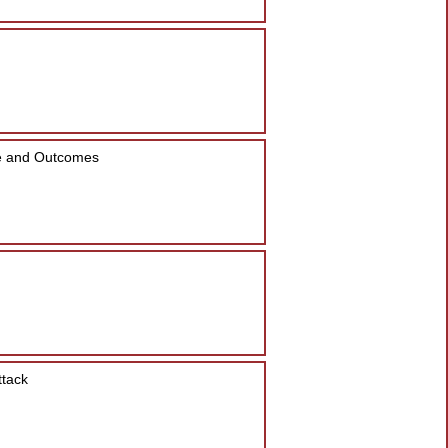
are and Outcomes
ttack