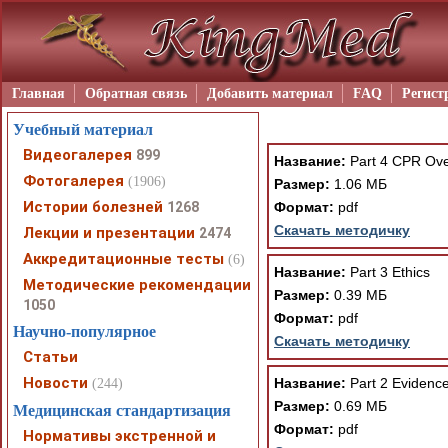
Главная
Обратная связь
Добавить материал
FAQ
Регист
Учебный материал
Видеогалерея
899
Название:
Part 4 CPR Ove
Фотогалерея
(1906)
Размер:
1.06 МБ
Истории болезней
1268
Формат:
pdf
Скачать методичку
Лекции и презентации
2474
Аккредитационные тесты
(6)
Название:
Part 3 Ethics
Методические рекомендации
Размер:
0.39 МБ
1050
Формат:
pdf
Научно-популярное
Скачать методичку
Статьи
Новости
Название:
Part 2 Evidence
(244)
Размер:
0.69 МБ
Медицинская стандартизация
Формат:
pdf
Нормативы экстренной и