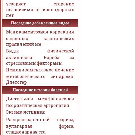
ускоряет старение
независимо от календарных
лет
Последние добавленные видео
Медикаментозная коррекция
основных клинических
проявлений ме
Виды физической
активности. Борьба со
стрессовыми факторами.
Немедикаментозное лечение
метаболического синдрома.
Диетотер
Последние истории болезней
Дистальная межфаланговая
псориатическая артропатия
Экзема истинная
Распространённый псориаз,
вульгарная форма,
стационарная ста