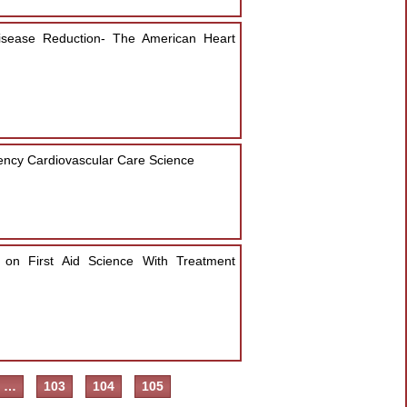
Disease Reduction- The American Heart
ency Cardiovascular Care Science
on First Aid Science With Treatment
…
103
104
105