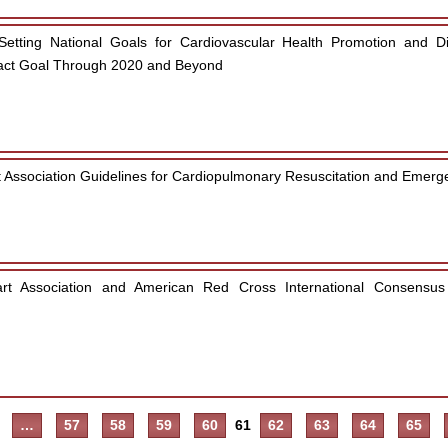
etting National Goals for Cardiovascular Health Promotion and 
mpact Goal Through 2020 and Beyond
Association Guidelines for Cardiopulmonary Resuscitation and Emerg
t Association and American Red Cross International Consensus 
…
57
58
59
60
61
62
63
64
65