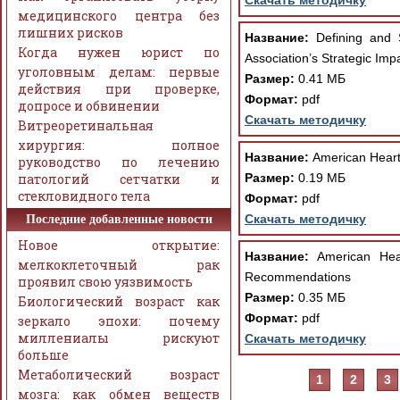
Скачать методичку
медицинского центра без
лишних рисков
Название:
Defining and S
Когда нужен юрист по
Association’s Strategic I
уголовным делам: первые
Размер:
0.41 МБ
действия при проверке,
Формат:
pdf
допросе и обвинении
Скачать методичку
Витреоретинальная
хирургия: полное
Название:
American Heart 
руководство по лечению
патологий сетчатки и
Размер:
0.19 МБ
стекловидного тела
Формат:
pdf
Скачать методичку
Последние добавленные новости
Новое открытие:
Название:
American Hear
мелкоклеточный рак
Recommendations
проявил свою уязвимость
Размер:
0.35 МБ
Биологический возраст как
Формат:
pdf
зеркало эпохи: почему
миллениалы рискуют
Скачать методичку
больше
Метаболический возраст
1
2
3
мозга: как обмен веществ