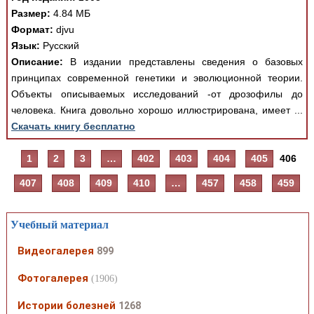
Размер:
4.84 МБ
Формат:
djvu
Язык:
Русский
Описание:
В издании представлены сведения о базовых
принципах современной генетики и эволюционной теории.
Объекты описываемых исследований -от дрозофилы до
человека. Книга довольно хорошо иллюстрирована, имеет ...
Скачать книгу бесплатно
1
2
3
…
402
403
404
405
406
407
408
409
410
…
457
458
459
Учебный материал
Видеогалерея
899
Фотогалерея
(1906)
Истории болезней
1268