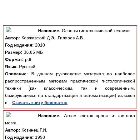
Медицинская стандартизация
Нормативы экстренной и неотложной помощи
Нормы лабораторных и инструментальных
Название:
Основы гистологической техники.
исследований
Автор:
Коржевский Д.Э., Гиляров А.В.
Обратная связь
Год издания:
2010
Добавить материал
Размер:
36.85 МБ
FAQ
Формат:
pdf
Язык:
Русский
Описание:
В данном руководстве материал по наиболее
распространенным методам практической гистологической
техники (как классическим, так и современным,
базирующимся на стандартизации и автоматизации) изложен
в...
Скачать книгу бесплатно
Название:
Атлас клеток крови и костного
мозга.
Автор:
Козинец Г.И.
Год издания:
1998