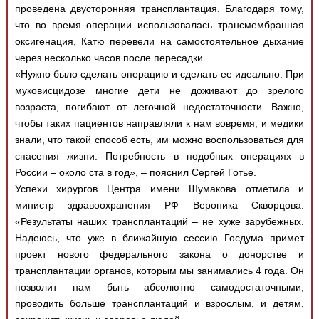
Медицинская стандартизация
проведена двусторонняя трансплантация. Благодаря тому,
что во время операции использовалась трансмембранная
Нормативы экстренной и неотложной помощи
оксигенация, Катю перевели на самостоятельное дыхание
через несколько часов после пересадки.
Нормы лабораторных и инструментальных
«Нужно было сделать операцию и сделать ее идеально. При
исследований
муковисцидозе многие дети не доживают до зрелого
Обратная связь
возраста, погибают от легочной недостаточности. Важно,
Добавить материал
чтобы таких пациентов направляли к нам вовремя, и медики
FAQ
знали, что такой способ есть, им можно воспользоваться для
спасения жизни. Потребность в подобных операциях в
России – около ста в год», – пояснил Сергей Готье.
Успехи хирургов Центра имени Шумакова отметила и
министр здравоохранения РФ Вероника Скворцова:
«Результаты наших трансплантаций – не хуже зарубежных.
Надеюсь, что уже в ближайшую сессию Госдума примет
проект нового федерального закона о донорстве и
трансплантации органов, которым мы занимались 4 года. Он
позволит нам быть абсолютно самодостаточными,
проводить больше трансплантаций и взрослым, и детям,