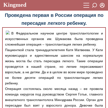
Kingmed
Вход
Проведена первая в России операция по
Учебный материал
Логин (E-mail):
пересадке легкого ребенку.
Видеогалерея
899
В Федеральном научном центре трансплантологии и
Пароль
Фотогалерея
(1906)
искусственных органов им. Шумакова была проведена
сложнейшая операция – трансплантация легких ребенку.
Истории болезней
1268
Восстановить пароль
Пациенткой стала тринадцатилетняя Катя Матвеева. У Кати
Лекции и презентации
2474
Регистрация
муковисцидоз и единственным шансом на нормальную
жизнь могла бы стать пересадка легкого. Такие операции
Вход
Аккредитационные тесты
(6)
проводятся в нашей стране, но легкие пересаживают
взрослым, а не детям. Да и в целом во всем мире проведено
Методические рекомендации
1050
не более десяти операций по трансплантации легких
Научно-популярное
ребенку.
Операция состоялась около месяца назад – ее провела
Статьи
команда хирургов под руководством Сергея Готье, главного
внештатного трансплантолога Минздрава России. Орган для
Новости
(244)
пересадки был взят у взрослого донора. Девочке была