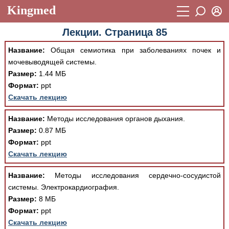
Kingmed
Вход
Лекции. Страница 85
Учебный материал
Логин (E-mail):
Название:
Общая семиотика при заболеваниях почек и
Видеогалерея
899
мочевыводящей системы.
Пароль
Размер:
1.44 МБ
Фотогалерея
(1906)
Формат:
ppt
Истории болезней
1268
Скачать лекцию
Восстановить пароль
Лекции и презентации
2474
Регистрация
Название:
Методы исследования органов дыхания.
Размер:
0.87 МБ
Вход
Аккредитационные тесты
(6)
Формат:
ppt
Скачать лекцию
Методические рекомендации
1050
Научно-популярное
Название:
Методы исследования сердечно-сосудистой
системы. Электрокардиография.
Статьи
Размер:
8 МБ
Формат:
ppt
Новости
(244)
Скачать лекцию