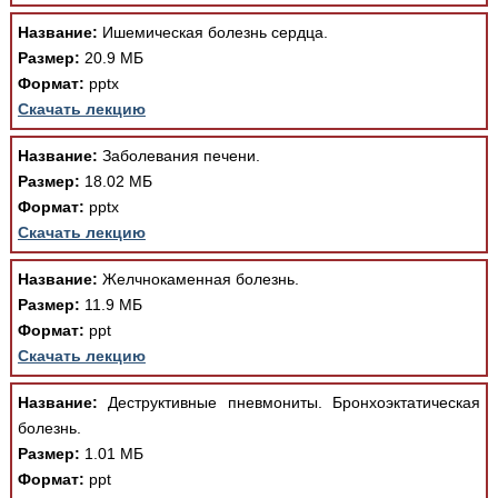
Медицинская стандартизация
Название:
Ишемическая болезнь сердца.
Нормативы экстренной и неотложной помощи
Размер:
20.9 МБ
Формат:
pptx
Нормы лабораторных и инструментальных
Скачать лекцию
исследований
Название:
Заболевания печени.
Обратная связь
Добавить материал
Размер:
18.02 МБ
FAQ
Формат:
pptx
Скачать лекцию
Название:
Желчнокаменная болезнь.
Размер:
11.9 МБ
Формат:
ppt
Скачать лекцию
Название:
Деструктивные пневмониты. Бронхоэктатическая
болезнь.
Размер:
1.01 МБ
Формат:
ppt