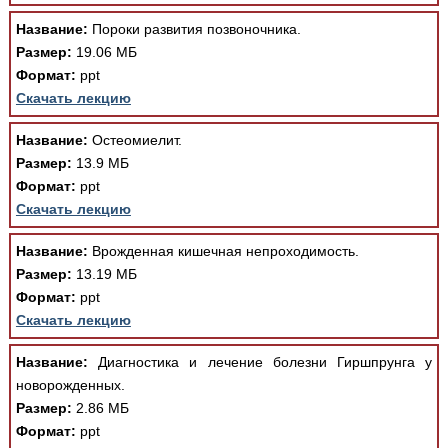
Медицинская стандартизация
Название:
Пороки развития позвоночника.
Нормативы экстренной и неотложной помощи
Размер:
19.06 МБ
Формат:
ppt
Нормы лабораторных и инструментальных
Скачать лекцию
исследований
Название:
Остеомиелит.
Обратная связь
Добавить материал
Размер:
13.9 МБ
FAQ
Формат:
ppt
Скачать лекцию
Название:
Врожденная кишечная непроходимость.
Размер:
13.19 МБ
Формат:
ppt
Скачать лекцию
Название:
Диагностика и лечение болезни Гиршпрунга у
новорожденных.
Размер:
2.86 МБ
Формат:
ppt