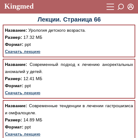
Kingmed
Вход
Лекции. Страница 66
Учебный материал
Логин (E-mail):
Название:
Урология детского возраста.
Видеогалерея
899
Размер:
17.32 МБ
Пароль
Формат:
ppt
Фотогалерея
(1906)
Скачать лекцию
Истории болезней
1268
Восстановить пароль
Название:
Современный подход к лечению аноректальных
Лекции и презентации
2474
Регистрация
аномалий у детей.
Размер:
12.41 МБ
Вход
Аккредитационные тесты
(6)
Формат:
ppt
Скачать лекцию
Методические рекомендации
1050
Научно-популярное
Название:
Современные тенденции в лечении гастрошизиса
и омфалоцеле.
Статьи
Размер:
14.89 МБ
Формат:
ppt
Новости
(244)
Скачать лекцию