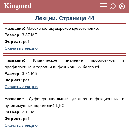
Kingmed
Вход
Лекции. Страница 44
Учебный материал
Логин (E-mail):
Название:
Массивное акушерское кровотечение.
Видеогалерея
899
Размер:
3.87 МБ
Пароль
Формат:
pdf
Фотогалерея
(1906)
Скачать лекцию
Истории болезней
1268
Восстановить пароль
Название:
Клиническое значение пробиотиков в
Лекции и презентации
2474
Регистрация
профилактика и терапии инфекционных болезней.
Размер:
3.71 МБ
Вход
Аккредитационные тесты
(6)
Формат:
pdf
Скачать лекцию
Методические рекомендации
1050
Научно-популярное
Название:
Дифференциальный диагноз инфекционных и
аутоиммунных поражений ЦНС.
Статьи
Размер:
2.17 МБ
Формат:
pdf
Новости
(244)
Скачать лекцию