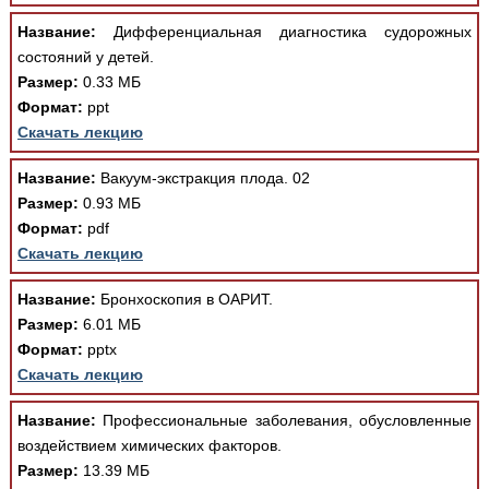
Медицинская стандартизация
Название:
Дифференциальная диагностика судорожных
Нормативы экстренной и неотложной помощи
состояний у детей.
Размер:
0.33 МБ
Нормы лабораторных и инструментальных
Формат:
ppt
исследований
Скачать лекцию
Обратная связь
Добавить материал
Название:
Вакуум-экстракция плода. 02
FAQ
Размер:
0.93 МБ
Формат:
pdf
Скачать лекцию
Название:
Бронхоскопия в ОАРИТ.
Размер:
6.01 МБ
Формат:
pptx
Скачать лекцию
Название:
Профессиональные заболевания, обусловленные
воздействием химических факторов.
Размер:
13.39 МБ