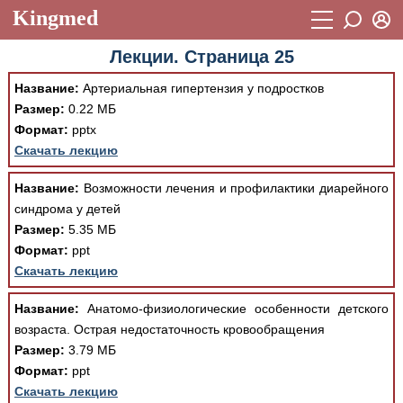
Kingmed
Вход
Лекции. Страница 25
Учебный материал
Логин (E-mail):
Название:
Артериальная гипертензия у подростков
Видеогалерея
899
Размер:
0.22 МБ
Пароль
Формат:
pptx
Фотогалерея
(1906)
Скачать лекцию
Истории болезней
1268
Восстановить пароль
Название:
Возможности лечения и профилактики диарейного
Лекции и презентации
2474
Регистрация
синдрома у детей
Размер:
5.35 МБ
Вход
Аккредитационные тесты
(6)
Формат:
ppt
Скачать лекцию
Методические рекомендации
1050
Научно-популярное
Название:
Анатомо-физиологические особенности детского
возраста. Острая недостаточность кровообращения
Статьи
Размер:
3.79 МБ
Формат:
ppt
Новости
(244)
Скачать лекцию