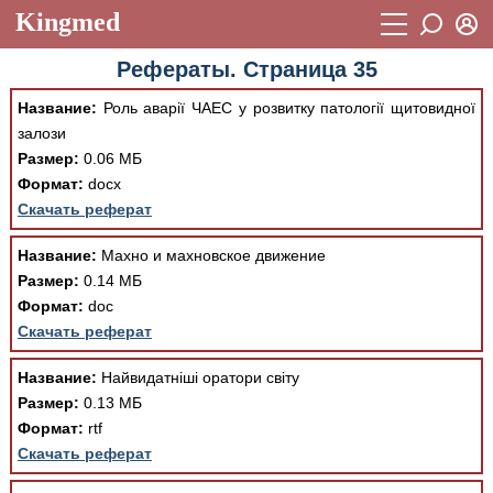
Kingmed
Вход
Рефераты. Страница 35
Учебный материал
Логин (E-mail):
Название:
Роль аварії ЧАЕС у розвитку патології щитовидної
Видеогалерея
899
залози
Пароль
Размер:
0.06 МБ
Фотогалерея
(1906)
Формат:
docx
Истории болезней
1268
Скачать реферат
Восстановить пароль
Лекции и презентации
2474
Регистрация
Название:
Махно и махновское движение
Размер:
0.14 МБ
Вход
Аккредитационные тесты
(6)
Формат:
doc
Скачать реферат
Методические рекомендации
1050
Научно-популярное
Название:
Найвидатніші оратори світу
Размер:
0.13 МБ
Статьи
Формат:
rtf
Скачать реферат
Новости
(244)