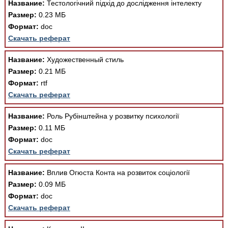
Название:
Тестологічний підхід до дослідження інтелекту
Медицинская стандартизация
Размер:
0.23 МБ
Нормативы экстренной и неотложной помощи
Формат:
doc
Скачать реферат
Нормы лабораторных и инструментальных
исследований
Название:
Художественный стиль
Размер:
0.21 МБ
Обратная связь
Добавить материал
Формат:
rtf
FAQ
Скачать реферат
Название:
Роль Рубінштейна у розвитку психології
Размер:
0.11 МБ
Формат:
doc
Скачать реферат
Название:
Вплив Огюста Конта на розвиток соціології
Размер:
0.09 МБ
Формат:
doc
Скачать реферат