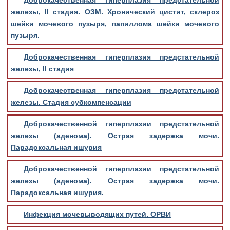
Доброкачественная гиперплазия предстательной
железы, II стадия. ОЗМ. Хронический цистит, склероз
шейки мочевого пузыря, папиллома шейки мочевого
пузыря.
Доброкачественная гиперплазия предстательной
железы, II стадия
Доброкачественная гиперплазия предстательной
железы. Стадия субкомпенсации
Доброкачественной гиперплазии предстательной
железы (аденома). Острая задержка мочи.
Парадоксальная ишурия
Доброкачественной гиперплазии предстательной
железы (аденома). Острая задержка мочи.
Парадоксальная ишурия.
Инфекция мочевыводящих путей. ОРВИ