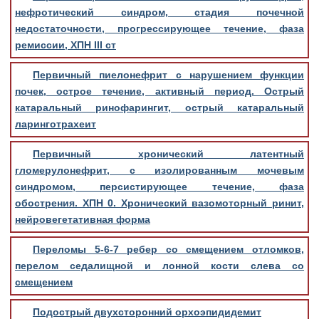
нефротический синдром, стадия почечной
недостаточности, прогрессирующее течение, фаза
ремиссии, ХПН III ст
Первичный пиелонефрит с нарушением функции
почек, острое течение, активный период. Острый
катаральный ринофарингит, острый катаральный
ларинготрахеит
Первичный хронический латентный
гломерулонефрит, с изолированным мочевым
синдромом, персистирующее течение, фаза
обострения. ХПН 0. Хронический вазомоторный ринит,
нейровегетативная форма
Переломы 5-6-7 ребер со смещением отломков,
перелом седалищной и лонной кости слева со
смещением
Подострый двухсторонний орхоэпидидемит