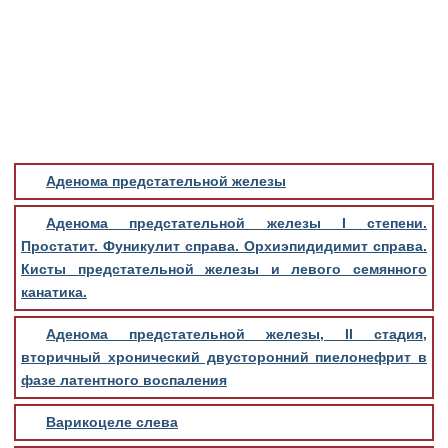
Медицинская стандартизация
Нормативы экстренной и неотложной помощи
Нормы лабораторных и инструментальных
исследований
Обратная связь
Добавить материал
Аденома предстательной железы
FAQ
Аденома предстательной железы I степени.
Простатит. Фуникулит справа. Орхиэпидидимит справа.
Кисты предстательной железы и левого семянного
канатика.
Аденома предстательной железы, II стадия,
вторичный хронический двусторонний пиелонефрит в
фазе латентного воспаления
Варикоцеле слева