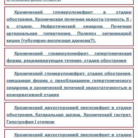
Хронический гломерулонефрит в стадии
обострения. Хроническая почечная недоста-точность II -
а стадии. Нефротический синдром. Почечная
артериальная гипертензия. Полипоз сигмовидной
кишки (тубулярно-виллезная аденома?).
Хронический гломерулонефрит, гипертоническая
форма, рецидивирующее течение, стадия обострения
Хронический гломерулонефрит, стадия обострения,
смешанная форма с преобладанием гипертонического
синдрома и хронической почечной недостаточностью в
консервативной стадии
Хронический двухсторонний пиелонефрит в стадии
обострения. Катаральная ангина. Хронический гастрит.
Гипотрофия I степени
Хронический двухсторонний пиелонефрит в стадии