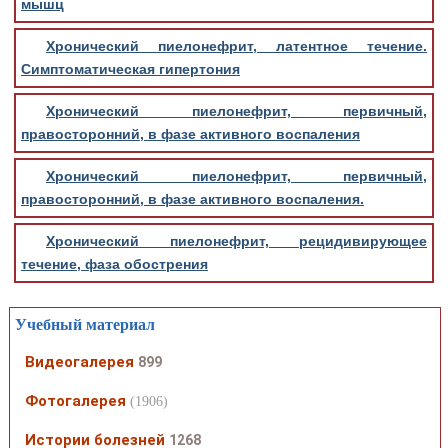
мышц
Хронический пиелонефрит, латентное течение.
Симптоматическая гипертония
Хронический пиелонефрит, первичный,
правосторонний, в фазе активного воспаления
Хронический пиелонефрит, первичный,
правосторонний, в фазе активного воспаления.
Хронический пиелонефрит, рецидивирующее
течение, фаза обострения
Учебный материал
Видеогалерея
899
Фотогалерея
(1906)
Истории болезней
1268