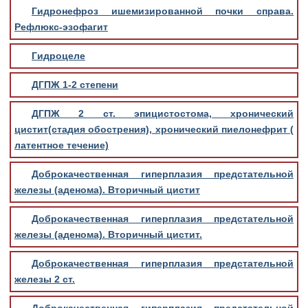
Гидронефроз ишемизированной почки справа.
Рефлюкс-эзофагит
Гидроцеле
ДГПЖ 1-2 степени
ДГПЖ 2 ст. эпицистостома, хронический
цистит(стадия обострения), хронический пиелонефрит (
латентное течение)
Доброкачественная гиперплазия предстательной
железы (аденома). Вторичный цистит
Доброкачественная гиперплазия предстательной
железы (аденома). Вторичный цистит.
Доброкачественная гиперплазия предстательной
железы 2 ст.