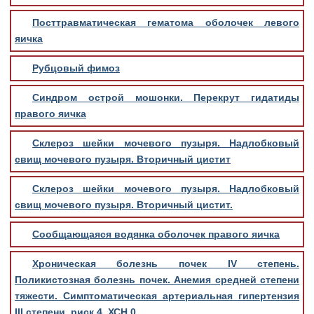
Посттравматическая гематома оболочек левого
яичка
Рубцовый фимоз
Синдром острой мошонки. Перекрут гидатиды
правого яичка
Склероз шейки мочевого пузыря. Надлобковый
свищ мочевого пузыря. Вторичный цистит
Склероз шейки мочевого пузыря. Надлобковый
свищ мочевого пузыря. Вторичный цистит.
Сообщающаяся водянка оболочек правого яичка
Хроническая болезнь почек IV степень.
Поликистозная болезнь почек. Анемия средней степени
тяжести. Симптоматическая артериальная гипертензия
III степени, риск 4. ХСН 0.