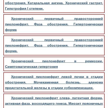
обострения. Катаральная ангина. Хронический гастрит.
Гипотрофия I степени.
Хронический первичный правосторонний
пиелонефрит. Фаза обострения. Гипертоническая
форма
Хронический первичный правосторонний
пиелонефрит. Фаза обострения. Гипертоническая
форма.
Хронический пиелонефрит в ремиссии.
Симптоматическая гипертония
Хронический пиелонефрит левой почки в стадии
обострения. Мочекаменная болезнь, аденома
предстательной железы в стадии субкомпенсации.
Хронический пиелонефрит слева, латентная форма,
активная фаза, восходящего генеза. Миозит поясничных