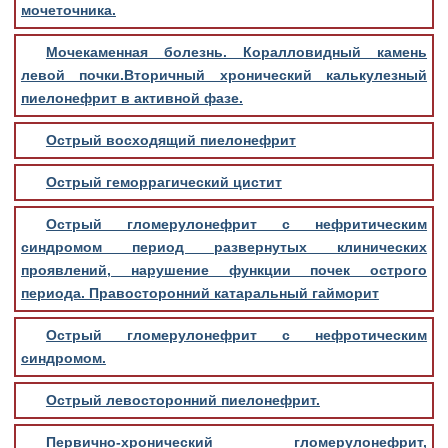
мочеточника.
Мочекаменная болезнь. Коралловидный камень
левой почки.Вторичный хронический калькулезный
пиелонефрит в активной фазе.
Острый восходящий пиелонефрит
Острый геморрагический цистит
Острый гломерулонефрит с нефритическим
синдромом период развернутых клинических
проявлений, нарушение функции почек острого
периода. Правосторонний катаральный гайморит
Острый гломерулонефрит с нефротическим
синдромом.
Острый левосторонний пиелонефрит.
Первично-хронический гломерулонефрит,