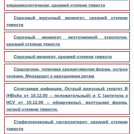
эпидемиологически, средней степени тяжести
Серозный вирусный менингит, средней степени
тяжести
Серозный менингит неуточненной этиологии,
средней степени тяжести
Серозный менингит, средней степени тяжести
Скарлатина, типичная среднетяжелая форма, острое
течение. Миокардит с нарушением ритма
Сочетанная инфекция. Острый вирусный гепатит В
(HBsAg от 10.12.00 – положительный) и С (антитела к
HCV от 10.12.00 – обнаружены), желтушная форма,
легкой степени тяжести.
Стафилококковый гастроэнтерит, средней степени
тяжести