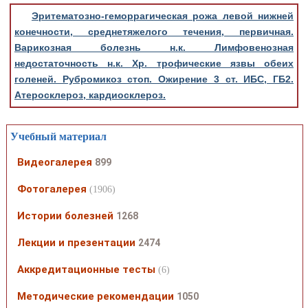
Эритематозно-геморрагическая рожа левой нижней
конечности, среднетяжелого течения, первичная.
Варикозная болезнь н.к. Лимфовенозная
недостаточность н.к. Хр. трофические язвы обеих
голеней. Рубромикоз стоп. Ожирение 3 ст. ИБС, ГБ2.
Атеросклероз, кардиосклероз.
Учебный материал
Видеогалерея
899
Фотогалерея
(1906)
Истории болезней
1268
Лекции и презентации
2474
Аккредитационные тесты
(6)
Методические рекомендации
1050