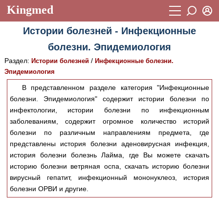
Kingmed
Вход
Истории болезней - Инфекционные
Учебный материал
Логин (E-mail):
болезни. Эпидемиология
Видеогалерея
899
Раздел:
/
Истории болезней
Инфекционные болезни.
Пароль
Фотогалерея
Эпидемиология
(1906)
В представленном разделе категория "Инфекционные
Истории болезней
1268
болезни. Эпидемиология" содержит истории болезни по
Восстановить пароль
Лекции и презентации
инфектологии, истории болезни по инфекционным
2474
Регистрация
заболеваниям, содержит огромное количество историй
Вход
Аккредитационные тесты
(6)
болезни по различным направлениям предмета, где
представлены история болезни аденовирусная инфекция,
Методические рекомендации
1050
история болезни болезнь Лайма, где Вы можете скачать
историю болезни ветряная оспа, скачать историю болезни
Научно-популярное
вирусный гепатит, инфекционный мононуклеоз, история
Статьи
болезни ОРВИ и другие.
Новости
(244)