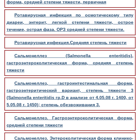
форма, средней степени тяжести, первичная
Ротавирусная инфекция по осмотическому типу
диареи, энтерит, легкой степени тяжести, острое
течение, острая фаза. ОРЗ средней степени тяжести.
Ротавирусная инфекция.Средняя степень тяжести
Сальмонеллез (Salmonella enteritidis),
гастроэнтероколитическая форма, средняя степень
тяжести
Сальмонеллез, гастроинтестинальная форма,
гастроэнтеритический вариант, степень тяжести 3
(Salmonella enteritidis гр.D в анализе от 4.05.08 г. 1400, от
5.05.08 г. 1450); степень обезвоживания 3.
Сальмонеллез. Гастроэнтероколитическая форма,
средней степени тяжести
Сальмонеллез. Энтероколитическая форма клинико-