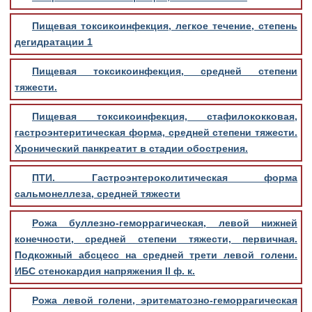
Пищевая токсикоинфекция, легкое течение, степень
дегидратации 1
Пищевая токсикоинфекция, средней степени
тяжести.
Пищевая токсикоинфекция, стафилококковая,
гастроэнтеритическая форма, средней степени тяжести.
Хронический панкреатит в стадии обострения.
ПТИ. Гастроэнтероколитическая форма
сальмонеллеза, средней тяжести
Рожа буллезно-геморрагическая, левой нижней
конечности, средней степени тяжести, первичная.
Подкожный абсцесс на средней трети левой голени.
ИБС стенокардия напряжения II ф. к.
Рожа левой голени, эритематозно-геморрагическая