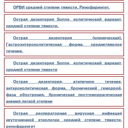
ОРВИ средней степени тяжести. Ринофарингит.
Острая дизентерия Sonne, колитический вариант,
средней степени тяжести.
Острая дизентерия (клиническая).
Гастроэнтероколитическая форма, среднетяжелое
течение.
Острая дизентерия Sonne, колитический вариант,
средней степени тяжести
Острая дизентерия, атипичное течение,
энтероколитическая форма. Хронический геморрой,
фаза обострения. Хроническая постгеморрагическая
анемия легкой степени
Острая респираторная вирусная инфекция
неуточненной этиологии средней степени тяжести,
ринофарингит