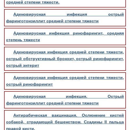
средней степени тяжести.
Аденовирусная инфекция острый
фаринготонзиллит средней степени тяжести
Аденовирусная инфекция ринофарингит, средняя
степень тяжести
Аденовирусная инфекция средней степени тяжести,
острый обструктивный бронхит, острый ринофарингит,
острый энтерит
Аденовирусная инфекция средней степени тяжести,
острый ринофарингит
Аденовирусная инфекция. Острый
фаринготонзиллит средней степени тяжести
Антирабическая вакцинация. Ослюнение кистей
собакой, страдающей бешенством. Ссадины II пальца
правой кисти.