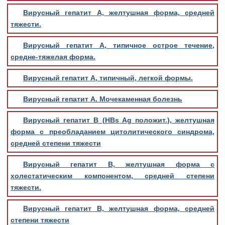
Вирусный гепатит А, желтушная форма, средней
тяжести.
Вирусный гепатит А, типичное острое течение,
средне-тяжелая форма.
Вирусный гепатит А, типичный, легкой формы.
Вирусный гепатит А. Мочекаменная болезнь
Вирусный гепатит В (HBs Ag положит.), желтушная
форма с преобладанием цитолитического синдрома,
средней степени тяжести
Вирусный гепатит В, желтушная форма с
холестатическим компонентом, средней степени
тяжести.
Вирусный гепатит В, желтушная форма, средней
степени тяжести