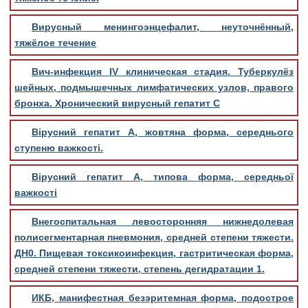
Вирусный менингоэнцефалит, неуточнённый,
тяжёлое течение
Вич-инфекция IV клиническая стадия. Туберкулёз
шейных, подмышечных лимфатических узлов, правого
бронха. Хронический вирусный гепатит С
Вірусний гепатит А, жовтяна форма, середнього
ступеню важкості.
Вірусний гепатит А, типова форма, середньої
важкості
Внегоспитальная левосторонняя нижнедолевая
полисегментарная пневмония, средней степени тяжести.
ДН0. Пищевая токсикоинфекция, гастритическая форма,
средней степени тяжести, степень дегидратации 1.
ИКБ, манифестная безэритемная форма, подострое