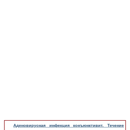
Медицинская стандартизация
Нормативы экстренной и неотложной помощи
Нормы лабораторных и инструментальных
исследований
Обратная связь
Добавить материал
FAQ
Аденовирусная инфекция конъюнктивит. Течение