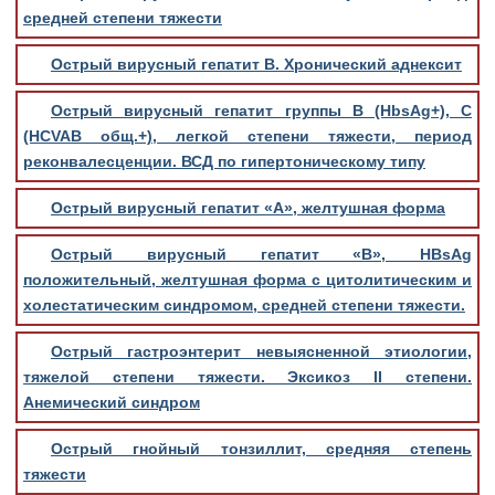
средней степени тяжести
Острый вирусный гепатит В. Хронический аднексит
Острый вирусный гепатит группы В (HbsAg+), C
(HCVAB общ.+), легкой степени тяжести, период
реконвалесценции. ВСД по гипертоническому типу
Острый вирусный гепатит «А», желтушная форма
Острый вирусный гепатит «В», HBsAg
положительный, желтушная форма с цитолитическим и
холестатическим синдромом, средней степени тяжести.
Острый гастроэнтерит невыясненной этиологии,
тяжелой степени тяжести. Эксикоз II степени.
Анемический синдром
Острый гнойный тонзиллит, средняя степень
тяжести