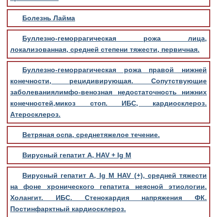
Болезнь Лайма
Буллезно-геморрагическая рожа лица,
локализованная, средней степени тяжести, первичная.
Буллезно-геморрагическая рожа правой нижней
конечности, рецидивирующая. Сопутствующие
заболеваниялимфо-венозная недостаточность нижних
конечностей,микоз стоп. ИБС, кардиосклероз.
Атеросклероз.
Ветряная оспа, среднетяжелое течение.
Вирусный гепатит А, HAV + Ig M
Вирусный гепатит А, Ig M HAV (+), средней тяжести
на фоне хронического гепатита неясной этиологии.
Холангит. ИБС. Стенокардия напряжения ФК.
Постинфарктный кардиосклероз.