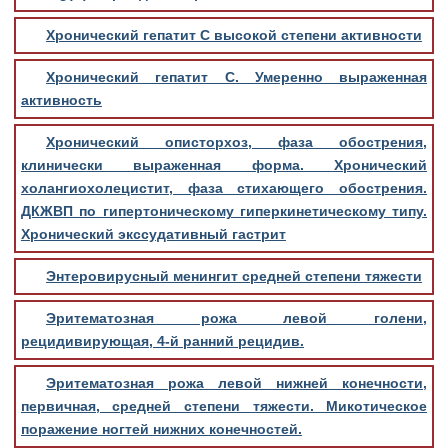
Хронический гепатит С высокой степени активности
Хронический гепатит С. Умеренно выраженная
активность
Хронический описторхоз, фаза обострения,
клинически выраженная форма. Хронический
холангиохолецистит, фаза стихающего обострения.
ДКЖВП по гипертоническому гиперкинетическому типу.
Хронический экссудативный гастрит
Энтеровирусный менингит средней степени тяжести
Эритематозная рожа левой голени,
рецидивирующая, 4-й ранний рецидив.
Эритематозная рожа левой нижней конечности,
первичная, средней степени тяжести. Микотическое
поражение ногтей нижних конечностей.