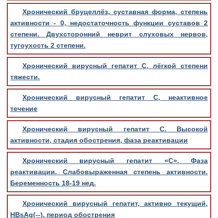
Хронический бруцеллёз, суставная форма, степень
активности - 0, недостаточность функции суставов 2
степени. Двухсторонний неврит слуховых нервов,
тугоухость 2 степени.
Хронический вирусный гепатит С, лёгкой степени
тяжести.
Хронический вирусный гепатит С, неактивное
течение
Хронический вирусный гепатит С. Высокой
активности, стадия обострения, фаза реактивации
Хронический вирусный гепатит «С». Фаза
реактивации. Слабовыраженная степень активности.
Беременность 18-19 нед.
Хронический вирусный гепатит, активно текущий,
HBsAg(--), период обострения