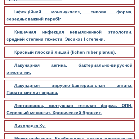
Інфекційний мононуклеоз, типова форма,
середньоважкий перебіг
Кишечная инфекция невыясненной этиологии,
средней степени тяжести. Эксикоз I степени.
Красный плоский лишай (lichen ruber planus).
Лакунарная ангина, бактериально-вирусной
этиологии.
Лакунарная вирусно-бактериальная ангина.
Паратонзиллит справа.
Лептоспироз, желтушная тяжелая форма. ОПН.
Серозный менингит. Хронический бронхит.
Лихорадка Ку.
Микст-инфекция: Клебсиеллез, энтероколитическая