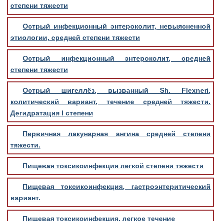
степени тяжести
Острый инфекционный энтероколит, невыясненной
этиологии, средней степени тяжести
Острый инфекционный энтероколит, средней
степени тяжести
Острый шигеллёз, вызванный Sh. Flexneri,
колитический вариант, течение средней тяжести.
Дегидратация I степени
Первичная лакунарная ангина средней степени
тяжести.
Пищевая токсикоинфекция легкой степени тяжести
Пищевая токсикоинфекция, гастроэнтеритический
вариант.
Пищевая токсикоинфекция, легкое течение