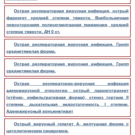
Острая респираторная вирусная инфекция, острый
фарингит средней степени тяжести. Внебольничная
левосторонняя полисегментарная пневмония, средней
степени тяжести. ДН 0 ст.
Острая респираторная вирусная инфекция. Грипп
среднетяжелая форма.
Острая респираторная вирусная инфекция. Грипп
среднетяжелая форма.
Острая респираторно-вирусная инфекция
аденовирусной этиологии, острый ларинготрахеит
(отёчно- инфильтративная форма), стеноз гортани II
степени, дыхательная недостаточность I степени.
Аденовирусный конъюнктивит
Острый вирусный гепатит А, желтушная форма с
цитолитическим синдромом.