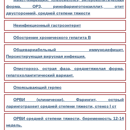
форма. ОРЗ, ринофаринготонзиллит, отит
двусторонний, средней степени тяжести
Неинфекционный гастроэнтерит
Обострение хронического гепатита В
Общевариабельный иммунодефицит.
Персистирующая вирусная инфекция.
Описторхоз, острая фаза, среднетяжелая форма,
гепатохолангитический вариант.
Опоясывающий герпес
ОРВИ (клинически). Фарингит, острый
ларинготрахеит средней степени тяжести, стеноз I ст
ОРВИ средней степени тяжести, беременность 12-14
недель.