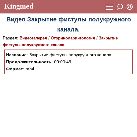
Kingmed
Вход
Видео Закрытие фистулы полукружного
Учебный материал
Логин (E-mail):
канала.
Видеогалерея
899
Раздел:
/
/
Видеогалерея
Оториноларингология
Закрытие
Пароль
Фотогалерея
фистулы полукружного канала.
(1906)
Название:
Закрытие фистулы полукружного канала.
Истории болезней
1268
Продолжительность:
00:00:49
Восстановить пароль
Лекции и презентации
Формат:
mp4
2474
Регистрация
Вход
Аккредитационные тесты
(6)
Методические рекомендации
1050
Научно-популярное
Статьи
Новости
(244)