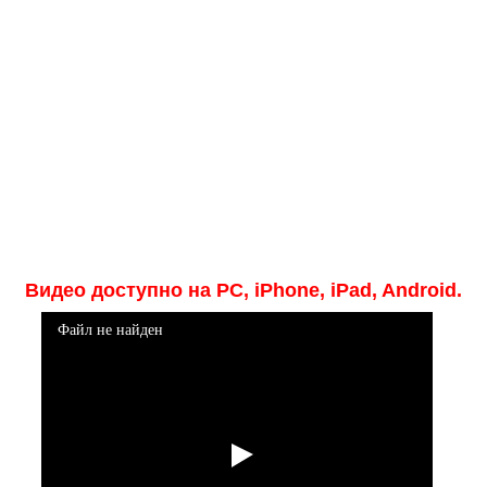
Медицинская стандартизация
Нормативы экстренной и неотложной помощи
Нормы лабораторных и инструментальных
исследований
Обратная связь
Добавить материал
FAQ
Видео доступно на PC, iPhone, iPad, Android.
Файл не найден