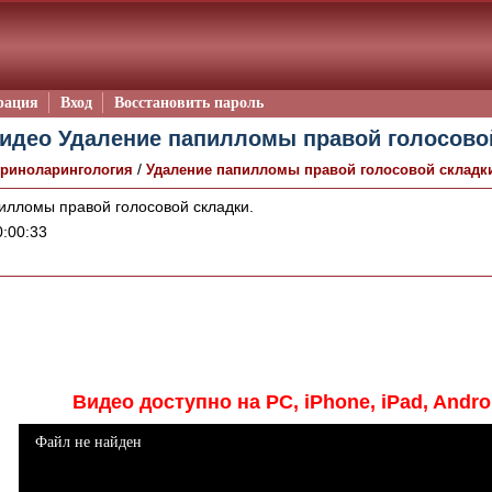
рация
Вход
Восстановить пароль
идео Удаление папилломы правой голосовой
/
риноларингология
Удаление папилломы правой голосовой складк
лломы правой голосовой складки.
:00:33
Видео доступно на PC, iPhone, iPad, Andro
Файл не найден