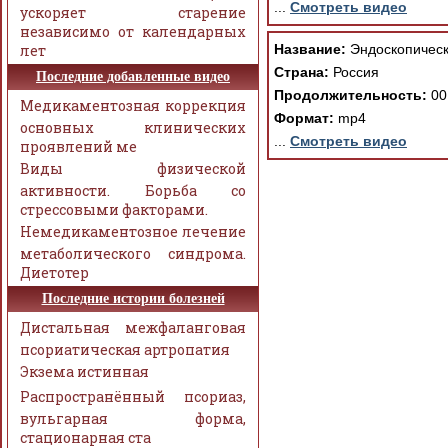
...
Смотреть видео
ускоряет старение
независимо от календарных
лет
Название:
Эндоскопическ
Страна:
Россия
Последние добавленные видео
Продолжительность:
00
Медикаментозная коррекция
Формат:
mp4
основных клинических
...
Смотреть видео
проявлений ме
Виды физической
активности. Борьба со
стрессовыми факторами.
Немедикаментозное лечение
метаболического синдрома.
Диетотер
Последние истории болезней
Дистальная межфаланговая
псориатическая артропатия
Экзема истинная
Распространённый псориаз,
вульгарная форма,
стационарная ста