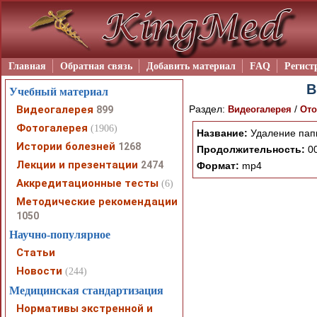
Главная
Обратная связь
Добавить материал
FAQ
Регист
В
Учебный материал
Видеогалерея
Раздел:
/
899
Видеогалерея
Ото
Фотогалерея
(1906)
Название:
Удаление папи
Истории болезней
1268
Продолжительность:
00
Лекции и презентации
2474
Формат:
mp4
Аккредитационные тесты
(6)
Методические рекомендации
1050
Научно-популярное
Статьи
Новости
(244)
Медицинская стандартизация
Нормативы экстренной и