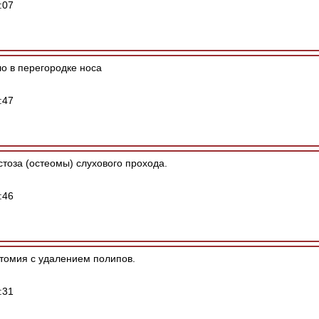
:07
о в перегородке носа
:47
тоза (остеомы) слухового прохода.
:46
омия с удалением полипов.
:31