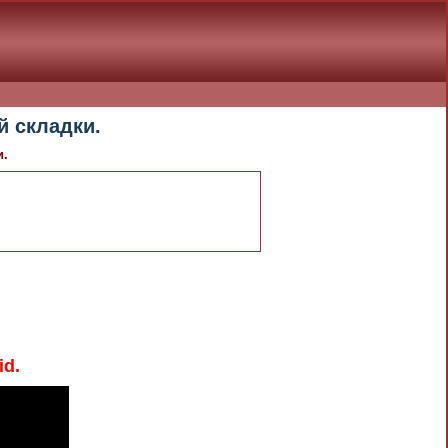
 складки.
и.
id.