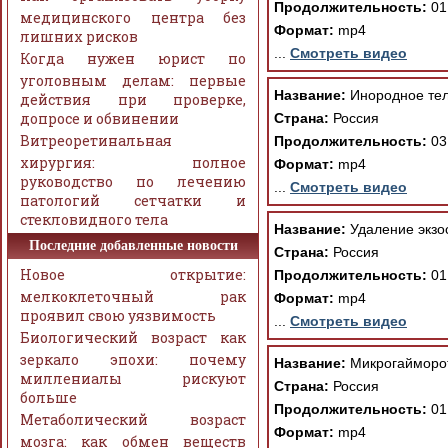
Продолжительность:
01
медицинского центра без
Формат:
mp4
лишних рисков
...
Смотреть видео
Когда нужен юрист по
уголовным делам: первые
Название:
Инородное тел
действия при проверке,
допросе и обвинении
Страна:
Россия
Витреоретинальная
Продолжительность:
03
хирургия: полное
Формат:
mp4
руководство по лечению
...
Смотреть видео
патологий сетчатки и
стекловидного тела
Название:
Удаление экзос
Последние добавленные новости
Страна:
Россия
Новое открытие:
Продолжительность:
01
мелкоклеточный рак
Формат:
mp4
проявил свою уязвимость
...
Смотреть видео
Биологический возраст как
зеркало эпохи: почему
Название:
Микрогайморот
миллениалы рискуют
Страна:
Россия
больше
Продолжительность:
01
Метаболический возраст
Формат:
mp4
мозга: как обмен веществ