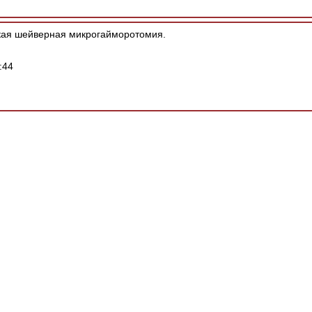
ая шейверная микрогайморотомия.
:44