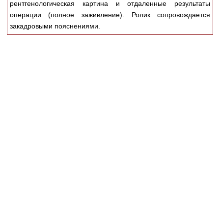
рентгенологическая картина и отдаленные результаты
Медицинская стандартизация
операции (полное заживление). Ролик сопровождается
Нормативы экстренной и неотложной помощи
закадровыми пояснениями.
Нормы лабораторных и инструментальных
исследований
Обратная связь
Добавить материал
FAQ