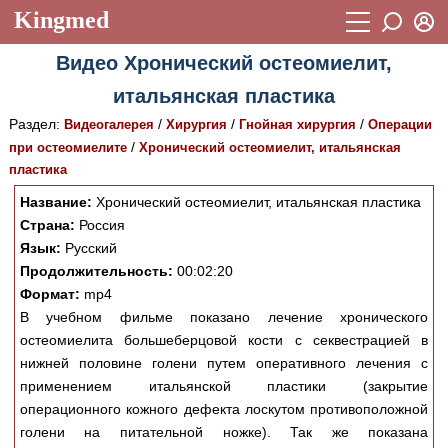
Kingmed
Вход
Видео Хронический остеомиелит,
Учебный материал
Логин (E-mail):
итальянская пластика
Видеогалерея
899
Раздел:
/
/
/
Видеогалерея
Хирургия
Гнойная хирургия
Операции
Пароль
Фотогалерея
/
при остеомиелите
(1906)
Хронический остеомиелит, итальянская
пластика
Истории болезней
1268
Название:
Хронический остеомиелит, итальянская пластика
Восстановить пароль
Лекции и презентации
Страна:
Россия
2474
Регистрация
Язык:
Русский
Вход
Аккредитационные тесты
(6)
Продолжительность:
00:02:20
Формат:
mp4
Методические рекомендации
1050
В учебном фильме показано лечение хронического
остеомиелита большеберцовой кости с секвестрацией в
Научно-популярное
нижней половине голени путем оперативного лечения с
Статьи
применением итальянской пластики (закрытие
операционного кожного дефекта лоскутом противоположной
Новости
(244)
голени на питательной ножке). Так же показана