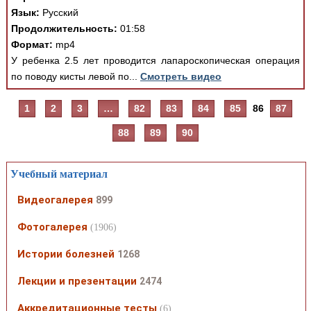
Язык:
Русский
Продолжительность:
01:58
Формат:
mp4
У ребенка 2.5 лет проводится лапароскопическая операция
по поводу кисты левой по...
Смотреть видео
1
2
3
…
82
83
84
85
86
87
88
89
90
Учебный материал
Видеогалерея
899
Фотогалерея
(1906)
Истории болезней
1268
Лекции и презентации
2474
Аккредитационные тесты
(6)