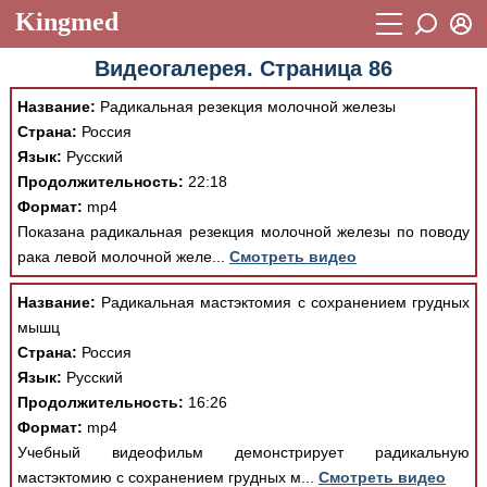
Kingmed
Вход
Видеогалерея. Страница 86
Учебный материал
Логин (E-mail):
Название:
Радикальная резекция молочной железы
Видеогалерея
899
Страна:
Россия
Пароль
Язык:
Русский
Фотогалерея
(1906)
Продолжительность:
22:18
Истории болезней
1268
Формат:
mp4
Восстановить пароль
Показана радикальная резекция молочной железы по поводу
Лекции и презентации
2474
Регистрация
рака левой молочной желе...
Смотреть видео
Вход
Аккредитационные тесты
(6)
Название:
Радикальная мастэктомия с сохранением грудных
мышц
Методические рекомендации
1050
Страна:
Россия
Научно-популярное
Язык:
Русский
Продолжительность:
16:26
Статьи
Формат:
mp4
Учебный видеофильм демонстрирует радикальную
Новости
(244)
мастэктомию с сохранением грудных м...
Смотреть видео