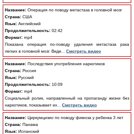
Медицинская стандартизация
Название:
Операция по поводу метастаза в головной мозг
Нормативы экстренной и неотложной помощи
Страна:
США
Язык:
Английский
Нормы лабораторных и инструментальных
Продолжительность:
02:42
исследований
Формат:
mp4
Обратная связь
Показана операция по-поводу удаления метастаза рака
Добавить материал
легких в головной мозг. Виде...
Смотреть видео
FAQ
Название:
Последствия употребления наркотиков
Страна:
Россия
Язык:
Русский
Продолжительность:
10:09
Формат:
mp4
Социальный ролик, направленный на пропаганду жизни без
наркотиков, показывает их...
Смотреть видео
Название:
Циркумцизио по поводу фимоза у ребенка 3 лет
Страна:
Панама
Язык:
Испанский