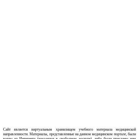
Сайт является виртуальным хранилищем учебного материала медицинской
направленности. Материалы, представленные на данном медицинском портале, были
взяты из Интернета (находятся в свободном доступе), либо были присланы нам