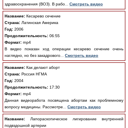
Медицинская стандартизация
здравоохранения (ВОЗ). В рабо...
Смотреть видео
Нормативы экстренной и неотложной помощи
Название:
Кесарево сечение
Страна:
Латинская Америка
Нормы лабораторных и инструментальных
Год:
2006
исследований
Продолжительность:
06:55
Обратная связь
Формат:
mp4
Добавить материал
В видео показан ход операции кесарево сечение очень
FAQ
наглядно, но без закадрового...
Смотреть видео
Название:
Как делают аборт
Страна:
Россия НГМА
Год:
2004
Продолжительность:
17:30
Формат:
mp4
Данная видеоработа посвящена абортам как проблемному
вопросу медицины. Рассмотре...
Смотреть видео
Название:
Лапораскопическое лигирование внутренней
подвздошной артерии