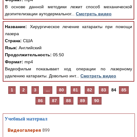
В основе данной методики лежит способ механической
деэпителизации аутодермальног...
Смотреть видео
Название:
Хирургическое лечение катаракты при помощи
лазера
Страна:
США
Язык:
Английский
Продолжительность:
05:50
Формат:
mp4
Видеофильм показывает ход операции по лазерному
удалению катаракты. Довольно инт...
Смотреть видео
1
2
3
…
80
81
82
83
84
85
86
87
88
89
90
Учебный материал
Видеогалерея
899