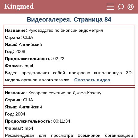
Kingmed
Вход
Видеогалерея. Страница 84
Учебный материал
Логин (E-mail):
Название:
Руководство по биопсии эндометрия
Видеогалерея
899
Страна:
CША
Пароль
Язык:
Английский
Фотогалерея
(1906)
Год:
2008
Истории болезней
1268
Продолжительность:
02:22
Восстановить пароль
Формат:
mp4
Лекции и презентации
2474
Регистрация
Видео представляет собой прекрасно выполненную 3D-
Вход
модель органов малого таза же...
Смотреть видео
Аккредитационные тесты
(6)
Название:
Кесарево сечение по Джоел-Кохену
Методические рекомендации
1050
Страна:
CША
Научно-популярное
Язык:
Английский
Год:
2004
Статьи
Продолжительность:
00:11:34
Формат:
mp4
Новости
(244)
Рекомендован для просмотра Всемирной организацией