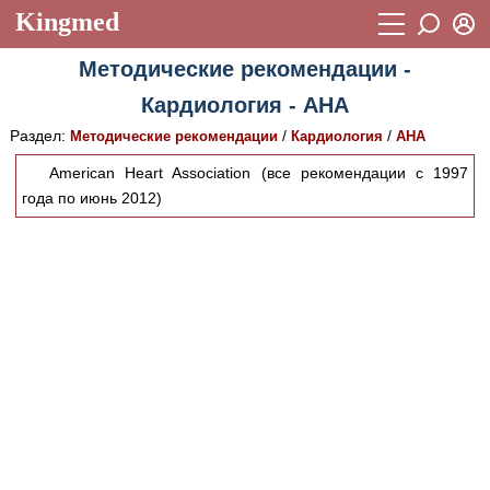
Kingmed
Вход
Методические рекомендации -
Учебный материал
Логин (E-mail):
Кардиология - AHA
Видеогалерея
899
Раздел:
/
/
Методические рекомендации
Кардиология
AHA
Пароль
Фотогалерея
(1906)
American Heart Association (все рекомендации с 1997
года по июнь 2012)
Истории болезней
1268
Восстановить пароль
Лекции и презентации
2474
Регистрация
Вход
Аккредитационные тесты
(6)
Методические рекомендации
1050
Научно-популярное
Статьи
Новости
(244)