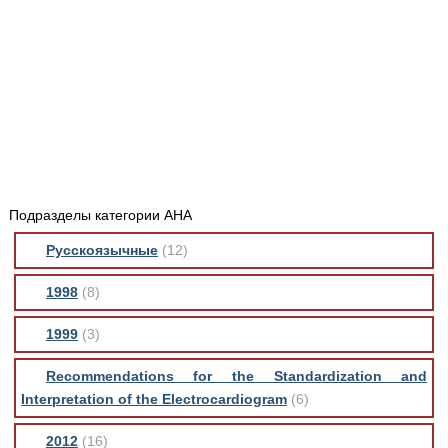
Медицинская стандартизация
Нормативы экстренной и неотложной помощи
Нормы лабораторных и инструментальных
исследований
Обратная связь
Добавить материал
FAQ
Подразделы категории AHA
Русскоязычные
(12)
1998
(8)
1999
(3)
Recommendations for the Standardization and
Interpretation of the Electrocardiogram
(6)
2012
(16)