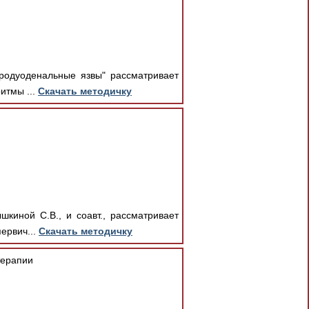
родуоденальные язвы" рассматривает
итмы ...
Скачать методичку
киной С.В., и соавт., рассматривает
ервич...
Скачать методичку
терапии