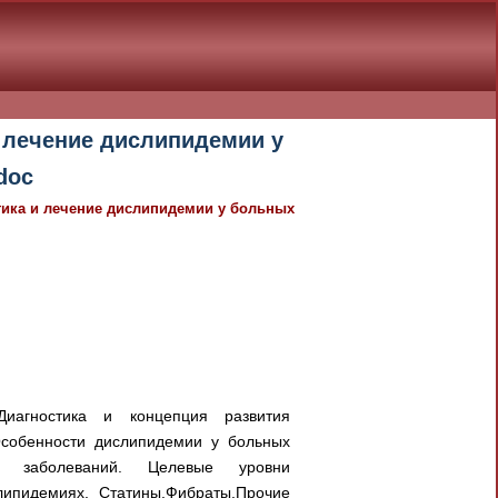
и лечение дислипидемии у
doc
остика и лечение дислипидемии у больных
Диагностика и концепция развития
Особенности дислипидемии у больных
ых заболеваний. Целевые уровни
липидемиях. Статины.Фибраты.Прочие