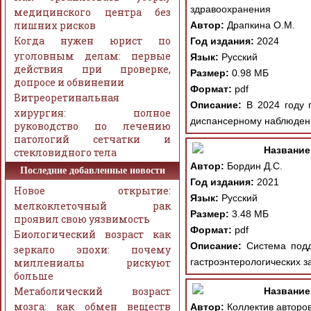
здравоохранения
медицинского центра без
лишних рисков
Автор:
Драпкина О.М.
Когда нужен юрист по
Год издания:
2024
уголовным делам: первые
Язык:
Русский
действия при проверке,
Размер:
0.98 МБ
допросе и обвинении
Формат:
pdf
Витреоретинальная
Описание:
В 2024 году 
хирургия: полное
диспансерному наблюдени
руководство по лечению
патологий сетчатки и
Название
стекловидного тела
Автор:
Бордин Д.С.
Последние добавленные новости
Год издания:
2021
Новое открытие:
Язык:
Русский
мелкоклеточный рак
Размер:
3.48 МБ
проявил свою уязвимость
Формат:
pdf
Биологический возраст как
Описание:
Система подд
зеркало эпохи: почему
миллениалы рискуют
гастроэнтерологических з
больше
Метаболический возраст
Название
мозга: как обмен веществ
Автор:
Коллектив авторо