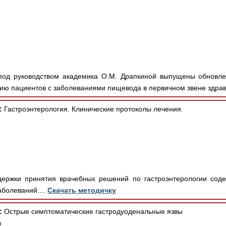
под руководством академика О.М. Драпкиной выпущены обновл
ю пациентов с заболеваниями пищевода в первичном звене здрав
:
Гастроэнтерология. Клинические протоколы лечения.
ержки принятия врачебных решений по гастроэнтерологии соде
аболеваний....
Скачать методичку
:
Острые симптоматические гастродуоденальные язвы
в