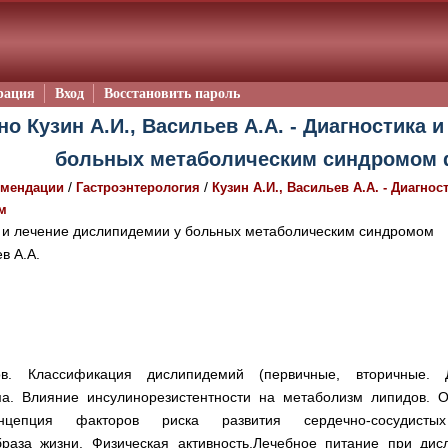
рация
Вход
Восстановить пароль
но Кузин А.И., Васильев А.А. - Диагностика 
больных метаболическим синдромом 
/
/
омендации
Гастроэнтерология
Кузин А.И., Васильев А.А. - Диагн
м
 и лечение дислипидемии у больных метаболическим синдромом
в А.А.
ов. Классификация дислипидемий (первичные, вторичные. 
ма. Влияние инсулинорезистентности на метаболизм липидов. 
онцепция факторов риска развития сердечно-сосудист
раза жизни. Физическая активность.Лечебное питание при дис