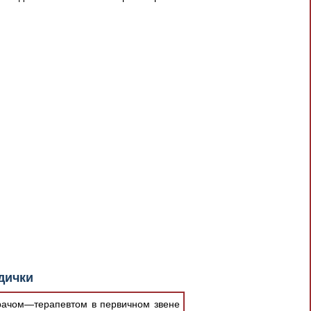
документа в результате отсутствия
дички
При скачивании документа данная
рачом—терапевтом в первичном звене