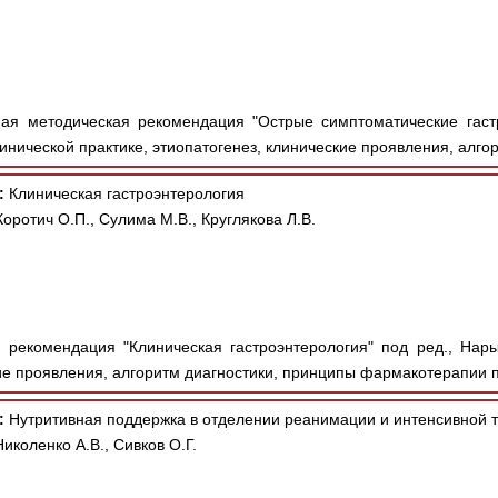
ая методическая рекомендация "Острые симптоматические гаст
линической практике, этиопатогенез, клинические проявления, алгор
:
Клиническая гастроэнтерология
оротич О.П., Сулима М.В., Круглякова Л.В.
рекомендация "Клиническая гастроэнтерология" под ред., Нарыш
ие проявления, алгоритм диагностики, принципы фармакотерапии п
:
Нутритивная поддержка в отделении реанимации и интенсивной 
иколенко А.В., Сивков О.Г.