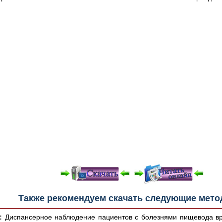
е "Читать онлайн" возможны различные ошибки отображения 
Также рекомендуем скачать следующие мето
зером шрифтов и изменения размеров исходных шаблонов. 
шим программным обеспечением автоматически.
:
Диспансерное наблюдение пациентов с болезнями пищевода в