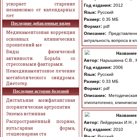
ускоряет старение
Год издания:
2012
независимо от календарных
Язык:
Русский
лет
Размер:
0.35 МБ
Последние добавленные видео
Формат:
pdf
Медикаментозная коррекция
Описание:
Представленн
основных клинических
актуальность вопроса в к
проявлений ме
Виды физической
Название
активности. Борьба со
Автор:
Нарышкина С.В., К
стрессовыми факторами.
Год издания:
2006
Немедикаментозное лечение
Язык:
Русский
метаболического синдрома.
Размер:
0.33 МБ
Диетотер
Формат:
pdf
Последние истории болезней
Описание:
Методическая 
Дистальная межфаланговая
этиопатогенез, клиническ
псориатическая артропатия
Экзема истинная
Название
Распространённый псориаз,
Автор:
Лейдерман И.Н., Н
вульгарная форма,
Год издания:
2010
стационарная ста
Язык:
Русский