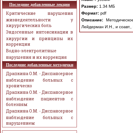
Последние добавленные лекции
Размер:
1.34 МБ
Критические нарушения
Формат:
pdf
жизнедеятельности у
Описание:
Методическое
хирургических боль
Лейдерман И.Н., и соавт.
Эндогенные интоксикации в
хирургии и принципы их
коррекции
Водно-электролитные
нарушения и их коррекция
Последние добавленные методички
Драпкина О.М. - Диспансерное
наблюдение больных с
хроническо
Драпкина О.М. - Диспансерное
наблюдение пациентов с
болезням
Драпкина О.М. - Диспансерное
наблюдение больных с
нарушением