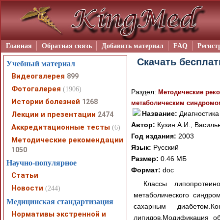
Главная
Обратная связь
Добавить материал
FAQ
Регист
Скачать бесплат
Учебный материал
Видеогалерея
899
Фотогалерея
(1906)
Раздел:
Методические рек
Истории болезней
1268
метаболическим синдромо
Название:
Диагностика
Лекции и презентации
2474
Автор:
Кузин А.И., Василье
Аккредитационные тесты
(6)
Год издания:
2003
Методические рекомендации
Язык:
Русский
1050
Размер:
0.46 МБ
Научно-популярное
Формат:
doc
Статьи
Классы липопротеин
Новости
(244)
метаболического синдро
Медицинская стандартизация
сахарным диабетом.К
Нормативы экстренной и
липидов.Модификация об