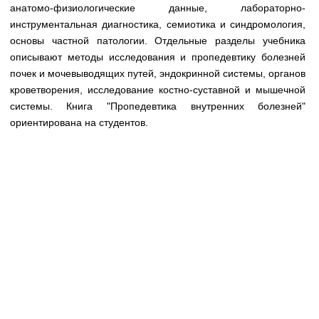
Медицинская стандартизация
анатомо-физиологические данные, лабораторно-
инструментальная диагностика, семиотика и синдромология,
Нормативы экстренной и неотложной помощи
основы частной патологии. Отдельные разделы учебника
описывают методы исследования и пропедевтику болезней
Нормы лабораторных и инструментальных
почек и мочевыводящих путей, эндокринной системы, органов
исследований
кроветворения, исследование костно-суставной и мышечной
Обратная связь
системы. Книга "Пропедевтика внутренних болезней"
Добавить материал
ориентирована на студентов.
FAQ