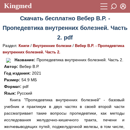
Kingmed
Вход
Скачать бесплатно Вебер В.Р. -
Учебный материал
Логин (E-mail):
Пропедевтика внутренних болезней. Часть
Видеогалерея
899
2. pdf
Пароль
Фотогалерея
(1906)
Раздел:
/
/
Книги
Внутренние болезни
Вебер В.Р. - Пропедевтика
внутренних болезней. Часть 2.
Истории болезней
1268
Восстановить пароль
Название:
Пропедевтика внутренних болезней. Часть 2.
Лекции и презентации
2474
Регистрация
Автор:
Вебер В.Р.
Год издания:
2021
Вход
Аккредитационные тесты
(6)
Размер:
54.9 МБ
Формат:
pdf
Методические рекомендации
1050
Язык:
Русский
Научно-популярное
Книга "Пропедевтика внутренних болезней" - базовый
учебник и практикум в двух частях в своей второй части
Статьи
рассматривает такие вопросы пропедевтики, как методы
исследования желудочно-кишечного тракта, печени и
Новости
(244)
желчевыводящих путей, поджелудочной железы, в том числе,