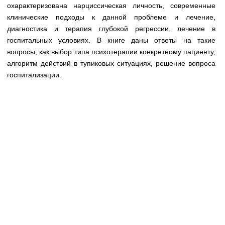
Медицинская стандартизация
охарактеризована нарциссическая личность, современные
клинические подходы к данной проблеме и лечение,
Нормативы экстренной и неотложной помощи
диагностика и терапия глубокой регрессии, лечение в
госпитальных условиях. В книге даны ответы на такие
Нормы лабораторных и инструментальных
вопросы, как выбор типа психотерапии конкретному пациенту,
исследований
алгоритм действий в тупиковых ситуациях, решение вопроса
Обратная связь
госпитализации.
Добавить материал
FAQ