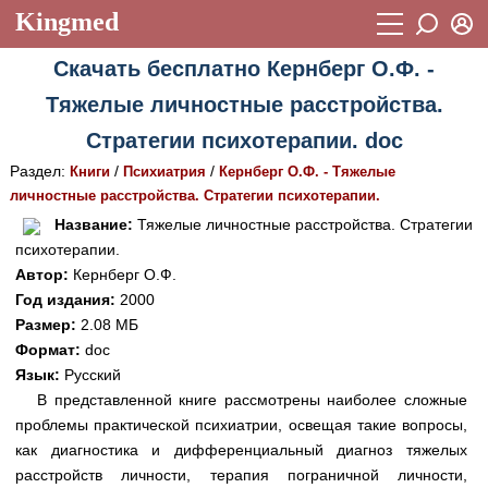
Kingmed
Вход
Скачать бесплатно Кернберг О.Ф. -
Учебный материал
Логин (E-mail):
Тяжелые личностные расстройства.
Видеогалерея
899
Стратегии психотерапии. doc
Пароль
Фотогалерея
(1906)
Раздел:
/
/
Книги
Психиатрия
Кернберг О.Ф. - Тяжелые
личностные расстройства. Стратегии психотерапии.
Истории болезней
1268
Восстановить пароль
Название:
Тяжелые личностные расстройства. Стратегии
Лекции и презентации
2474
Регистрация
психотерапии.
Автор:
Кернберг О.Ф.
Вход
Аккредитационные тесты
(6)
Год издания:
2000
Размер:
2.08 МБ
Методические рекомендации
1050
Формат:
doc
Научно-популярное
Язык:
Русский
В представленной книге рассмотрены наиболее сложные
Статьи
проблемы практической психиатрии, освещая такие вопросы,
как диагностика и дифференциальный диагноз тяжелых
Новости
(244)
расстройств личности, терапия пограничной личности,