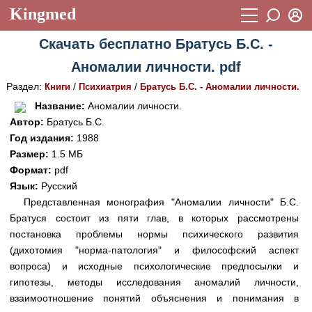
Kingmed
Вход
Скачать бесплатно Братусь Б.С. -
Учебный материал
Логин (E-mail):
Аномалии личности. pdf
Видеогалерея
899
Раздел:
/
/
Книги
Психиатрия
Братусь Б.С. - Аномалии личности.
Пароль
Фотогалерея
(1906)
Название:
Аномалии личности.
Автор:
Братусь Б.С.
Истории болезней
1268
Год издания:
1988
Восстановить пароль
Размер:
1.5 МБ
Лекции и презентации
2474
Регистрация
Формат:
pdf
Вход
Аккредитационные тесты
(6)
Язык:
Русский
Представленная монография "Аномалии личности" Б.С.
Методические рекомендации
1050
Братуся состоит из пяти глав, в которых рассмотрены
постановка проблемы нормы психического развития
Научно-популярное
(дихотомия "норма-патология" и философский аспект
Статьи
вопроса) и исходные психологические предпосылки и
гипотезы, методы исследования аномалий личности,
Новости
(244)
взаимоотношение понятий объяснения и понимания в