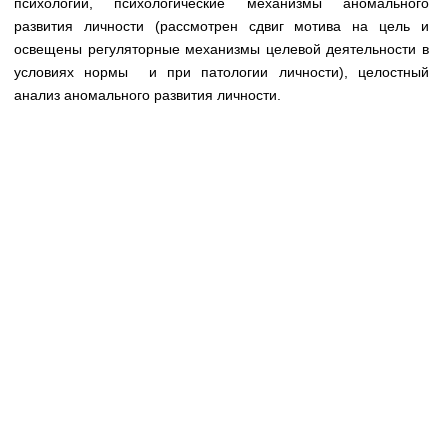
психологии, психологические механизмы аномального
Медицинская стандартизация
развития личности (рассмотрен сдвиг мотива на цель и
Нормативы экстренной и неотложной помощи
освещены регуляторные механизмы целевой деятельности в
условиях нормы и при патологии личности), целостный
Нормы лабораторных и инструментальных
анализ аномального развития личности.
исследований
Обратная связь
Добавить материал
FAQ