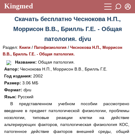
Kingmed
Вход
Скачать бесплатно Чеснокова Н.П.,
Учебный материал
Логин (E-mail):
Моррисон В.В., Брилль Г.Е. - Общая
Видеогалерея
899
патология. djvu
Пароль
Фотогалерея
(1906)
Раздел:
/
/
Книги
Патофизиология
Чеснокова Н.П., Моррисон
В.В., Брилль Г.Е. - Общая патология.
Истории болезней
1268
Восстановить пароль
Название:
Общая патология.
Лекции и презентации
2474
Регистрация
Автор:
Чеснокова Н.П., Моррисон В.В., Брилль Г.Е.
Год издания:
2002
Вход
Аккредитационные тесты
(6)
Размер:
3.06 МБ
Формат:
djvu
Методические рекомендации
1050
Язык:
Русский
Научно-популярное
В представленном учебном пособии рассмотрено
введение в предмет патологической физиологии, проблемы
Статьи
нозологии, типовые реакции клетки на действие
альтерирующих факторов, патологическая физиология КОС,
Новости
(244)
патогенное действие факторов внешней среды, общий