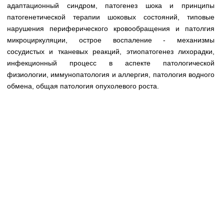
Медицинская стандартизация
адаптационный синдром, патогенез шока и принципы
патогенетической терапии шоковых состояний, типовые
Нормативы экстренной и неотложной помощи
нарушения периферического кровообращения и патолгия
микроциркуляции, острое воспаление - механизмы
Нормы лабораторных и инструментальных
сосудистых и тканевых реакций, этиопатогенез лихорадки,
исследований
инфекционный процесс в аспекте патологической
Обратная связь
физиологии, иммунопатология и аллергия, патология водного
Добавить материал
обмена, общая патология опухолевого роста.
FAQ