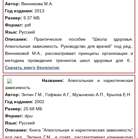
Автор:
Винникова М.А.
Год издания:
2013
Размер:
9.37 МБ
Формат:
pdf
Язык:
Русский
Описание:
Практическое пособие "Школа здоровья.
Алкогольная зависимость. Руководство для врачей" под ред.,
Винниковой М.А., рассматривает принципы организации и
методика проведения тренингов школ здоровья для б...
Скачать книгу бесплатно
Название:
Алкогольная и наркотическая
зависимость
Автор:
Энтин Г.М., Гофман А.Г., Музыченко А.П., Крылов Е.Н.
Год издания:
2002
Размер:
20.68 МБ
Формат:
djvu
Язык:
Русский
Описание:
Книга "Алкогольная и наркотическая зависимость"
под ред., Энтина Г.М., и соавт., рассматривает клиническую