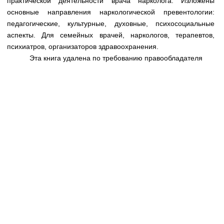
практической деятельности врача нарколога. Изложены
Медицинская стандартизация
основные направления наркологической превентологии:
Нормативы экстренной и неотложной помощи
педагогические, культурные, духовные, психосоциальные
аспекты. Для семейных врачей, наркологов, терапевтов,
Нормы лабораторных и инструментальных
психиатров, организаторов здравоохранения.
исследований
Эта книга удалена по требованию правообладателя
Обратная связь
Добавить материал
FAQ