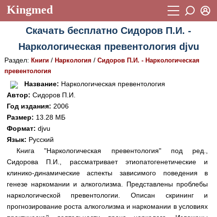
Kingmed
Вход
Скачать бесплатно Сидоров П.И. -
Учебный материал
Логин (E-mail):
Наркологическая превентология djvu
Видеогалерея
899
Раздел:
/
/
Книги
Наркология
Сидоров П.И. - Наркологическая
Пароль
Фотогалерея
превентология
(1906)
Название:
Наркологическая превентология
Истории болезней
1268
Автор:
Сидоров П.И.
Восстановить пароль
Год издания:
2006
Лекции и презентации
2474
Регистрация
Размер:
13.28 МБ
Вход
Аккредитационные тесты
Формат:
djvu
(6)
Язык:
Русский
Методические рекомендации
1050
Книга "Наркологическая превентология" под ред.,
Сидорова П.И., рассматривает этиопатогенетические и
Научно-популярное
клинико-динамические аспекты зависимого поведения в
Статьи
генезе наркомании и алкоголизма. Представлены проблебы
наркологической превентологии. Описан скрининг и
Новости
(244)
прогнозирование роста алкоголизма и наркомании в условиях