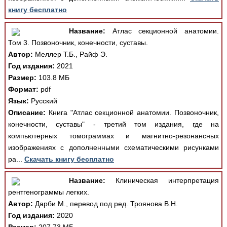
книгу бесплатно
Название:
Атлас секционной анатомии.
Том 3. Позвоночник, конечности, суставы.
Автор:
Меллер Т.Б., Райф Э.
Год издания:
2021
Размер:
103.8 МБ
Формат:
pdf
Язык:
Русский
Описание:
Книга "Атлас секционной анатомии. Позвоночник,
конечности, суставы" - третий том издания, где на
компьютерных томограммах и магнитно-резонансных
изображениях с дополненными схематическими рисунками
ра...
Скачать книгу бесплатно
Название:
Клиническая интерпретация
рентгенограммы легких.
Автор:
Дарби М., перевод под ред. Троянова В.Н.
Год издания:
2020