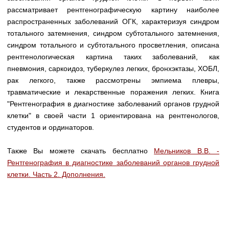
Медицинская стандартизация
рассматривает рентгенографическую картину наиболее
распространенных заболеваний ОГК, характеризуя синдром
Нормативы экстренной и неотложной помощи
тотального затемнения, синдром субтотального затемнения,
Нормы лабораторных и инструментальных
синдром тотального и субтотального просветления, описана
исследований
рентгенологическая картина таких заболеваний, как
пневмония, саркоидоз, туберкулез легких, бронхэктазы, ХОБЛ,
Обратная связь
рак легкого, также рассмотрены эмпиема плевры,
Добавить материал
травматические и лекарственные поражения легких. Книга
FAQ
"Рентгенография в диагностике заболеваний органов грудной
клетки" в своей части 1 ориентирована на рентгенологов,
студентов и ординаторов.
Также Вы можете скачать бесплатно
Мельников В.В. -
Рентгенография в диагностике заболеваний органов грудной
клетки. Часть 2. Дополнения.