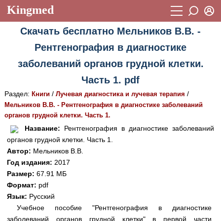
Kingmed
Вход
Скачать бесплатно Мельников В.В. -
Учебный материал
Логин (E-mail):
Рентгенография в диагностике
Видеогалерея
899
заболеваний органов грудной клетки.
Пароль
Фотогалерея
(1906)
Часть 1. pdf
Истории болезней
1268
Раздел:
/
/
Книги
Лучевая диагностика и лучевая терапия
Восстановить пароль
Мельников В.В. - Рентгенография в диагностике заболеваний
Лекции и презентации
2474
Регистрация
органов грудной клетки. Часть 1.
Вход
Название:
Рентгенография в диагностике заболеваний
Аккредитационные тесты
(6)
органов грудной клетки. Часть 1.
Методические рекомендации
1050
Автор:
Мельников В.В.
Год издания:
2017
Научно-популярное
Размер:
67.91 МБ
Формат:
pdf
Статьи
Язык:
Русский
Новости
(244)
Учебное пособие "Рентгенография в диагностике
заболеваний органов грудной клетки" в первой части