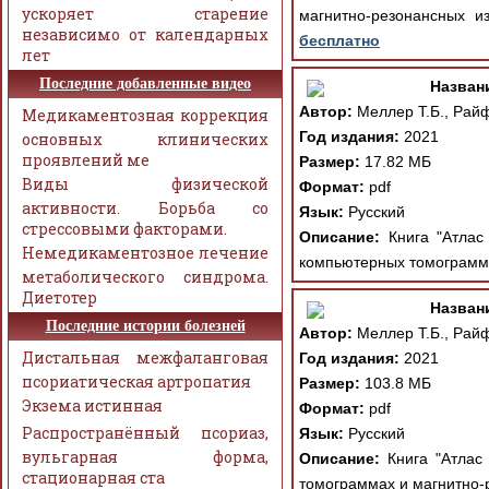
ускоряет старение
магнитно-резонансных и
независимо от календарных
бесплатно
лет
Последние добавленные видео
Назван
Автор:
Меллер Т.Б., Райф
Медикаментозная коррекция
Год издания:
2021
основных клинических
проявлений ме
Размер:
17.82 МБ
Виды физической
Формат:
pdf
активности. Борьба со
Язык:
Русский
стрессовыми факторами.
Описание:
Книга "Атлас 
Немедикаментозное лечение
компьютерных томограмма
метаболического синдрома.
Диетотер
Назван
Последние истории болезней
Автор:
Меллер Т.Б., Райф
Дистальная межфаланговая
Год издания:
2021
псориатическая артропатия
Размер:
103.8 МБ
Экзема истинная
Формат:
pdf
Распространённый псориаз,
Язык:
Русский
вульгарная форма,
Описание:
Книга "Атлас 
стационарная ста
томограммах и магнитно-