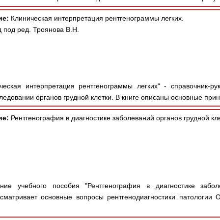
ие:
Клиническая интерпретация рентгенограммы легких.
 под ред. Троянова В.Н.
еская интерпретация рентгенограммы легких" - справочник-ру
едовании органов грудной клетки. В книге описаны основные прин
ие:
Рентгенография в диагностике заболеваний органов грудной кле
ие учебного пособия "Рентгенография в диагностике забол
сматривает основные вопросы рентгенодиагностики патологии О