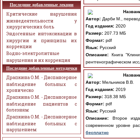
Последние добавленные лекции
Назван
Критические нарушения
Автор:
Дарби М., перевод
жизнедеятельности у
Год издания:
2020
хирургических боль
Эндогенные интоксикации в
Размер:
207.73 МБ
хирургии и принципы их
Формат:
pdf
коррекции
Язык:
Русский
Водно-электролитные
Описание:
Книга "Клинич
нарушения и их коррекция
рентгенографическом иссл
Последние добавленные методички
Назван
Драпкина О.М. - Диспансерное
Автор:
Мельников В.В.
наблюдение больных с
Год издания:
2019
хроническо
Драпкина О.М. - Диспансерное
Размер:
318.38 МБ
наблюдение пациентов с
Формат:
pdf
болезням
Язык:
Русский
Драпкина О.М. - Диспансерное
Описание:
Второе издан
наблюдение больных с
современном уровне рас
нарушением
бесплатно