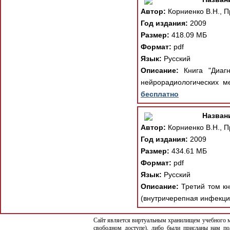
Автор:
Корниенко В.Н., П
Год издания:
2009
Размер:
418.09 МБ
Формат:
pdf
Язык:
Русский
Описание:
Книга "Диагн
нейрорадиологических м
бесплатно
Назван
Автор:
Корниенко В.Н., П
Год издания:
2009
Размер:
434.61 МБ
Формат:
pdf
Язык:
Русский
Описание:
Третий том кн
(внутричерепная инфекци
Сайт является виртуальным хранилищем учебного ма
свободном доступе), либо были присланы нам по