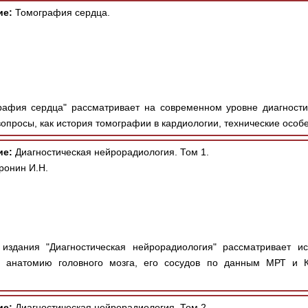
ие:
Томография сердца.
афия сердца" рассматривает на современном уровне диагности
опросы, как история томографии в кардиологии, технические особе
ие:
Диагностическая нейрорадиология. Том 1.
ронин И.Н.
здания "Диагностическая нейрорадиология" рассматривает ис
 анатомию головного мозга, его сосудов по данным МРТ и КТ
ие:
Диагностическая нейрорадиология. Том 2.