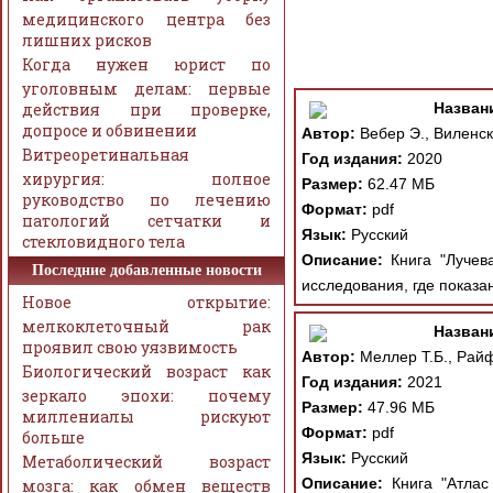
медицинского центра без
лишних рисков
Когда нужен юрист по
уголовным делам: первые
действия при проверке,
Назван
допросе и обвинении
Автор:
Вебер Э., Виленск
Витреоретинальная
Год издания:
2020
хирургия: полное
Размер:
62.47 МБ
руководство по лечению
Формат:
pdf
патологий сетчатки и
Язык:
Русский
стекловидного тела
Описание:
Книга "Лучева
Последние добавленные новости
исследования, где показа
Новое открытие:
мелкоклеточный рак
Назван
проявил свою уязвимость
Автор:
Меллер Т.Б., Райф
Биологический возраст как
Год издания:
2021
зеркало эпохи: почему
Размер:
47.96 МБ
миллениалы рискуют
Формат:
pdf
больше
Язык:
Русский
Метаболический возраст
Описание:
Книга "Атлас
мозга: как обмен веществ