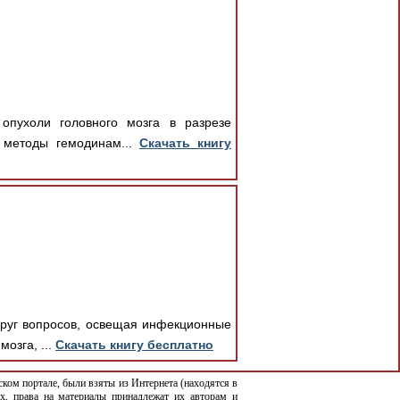
опухоли головного мозга в разрезе
е методы гемодинам...
Скачать книгу
круг вопросов, освещая инфекционные
озга, ...
Скачать книгу бесплатно
ком портале, были взяты из Интернета (находятся в
х, права на материалы принадлежат их авторам и