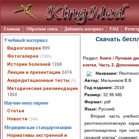
Главная
Обратная связь
Добавить материал
FAQ
Регист
Скачать бесп
Учебный материал
Видеогалерея
899
Фотогалерея
(1906)
Раздел:
/
Книги
Лучевая ди
Истории болезней
1268
клетки. Часть 2. Дополнени
Лекции и презентации
2474
Название:
Рентгеног
Аккредитационные тесты
Автор:
Мельников В.В.
(6)
Год издания:
2018
Методические рекомендации
1050
Размер:
32.96 МБ
Формат:
pdf
Научно-популярное
Язык:
Русский
Статьи
Вторая часть учебно
Новости
(244)
рентгенологическую хара
Медицинская стандартизация
рентгенкартина при сист
Нормативы экстренной и
грудной клетки" содержит