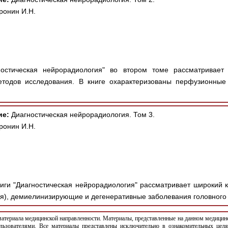
ронин И.Н.
остическая нейрорадиология" во втором томе рассматривает 
етодов исследования. В книге охарактеризованы перфузионны
ие:
Диагностическая нейрорадиология. Том 3.
ронин И.Н.
иги "Диагностическая нейрорадиология" рассматривает широкий 
я), демиелинизирующие и дегенеративные заболевания головного м
териала медицинской направленности. Материалы, представленные на данном медицинс
льзователями. Все материалы представлены исключительно в ознакомительных целя