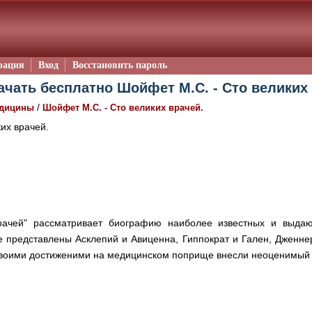
рация
Вход
Восстановить пароль
ачать бесплатно Шойфет М.С. - Сто великих 
/
едицины
Шойфет М.С. - Сто великих врачей.
их врачей.
врачей" рассматривает биографию наиболее известных и выда
е представлены Асклепий и Авиценна, Гиппократ и Гален, Дженне
своими достиженими на медицинском поприще внесли неоценимый в