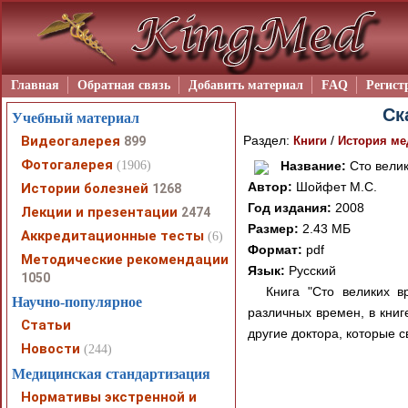
Главная
Обратная связь
Добавить материал
FAQ
Регист
Ск
Учебный материал
Видеогалерея
Раздел:
/
899
Книги
История м
Фотогалерея
(1906)
Название:
Сто велик
Автор:
Шойфет М.С.
Истории болезней
1268
Год издания:
2008
Лекции и презентации
2474
Размер:
2.43 МБ
Аккредитационные тесты
(6)
Формат:
pdf
Методические рекомендации
Язык:
Русский
1050
Книга "Сто великих 
Научно-популярное
различных времен, в книг
Статьи
другие доктора, которые 
Новости
(244)
Медицинская стандартизация
Нормативы экстренной и