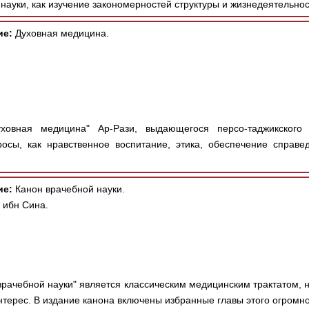
науки, как изучение закономерностей структуры и жизнедеятельнос
ие:
Духовная медицина.
овная медицина" Ар-Рази, выдающегося персо-таджикского 
осы, как нравственное воспитание, этика, обеспечение справе
ие:
Канон врачебной науки.
 ибн Сина.
врачебной науки" является классическим медицинским трактатом,
терес. В издание канона включены избранные главы этого огромног