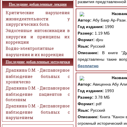
развития представленной 
Последние добавленные лекции
Критические нарушения
Назван
жизнедеятельности у
Автор:
Абу Бакр Ар-Рази.
хирургических боль
Год издания:
1990
Эндогенные интоксикации в
Размер:
1.19 МБ
хирургии и принципы их
Формат:
djvu
коррекции
Язык:
Русский
Водно-электролитные
Описание:
В книге "Дух
нарушения и их коррекция
представлены такие вопр
Последние добавленные методички
бесплатно
Драпкина О.М. - Диспансерное
наблюдение больных с
Назван
хроническо
Автор:
Авиценна Абу Али
Драпкина О.М. - Диспансерное
Год издания:
1993
наблюдение пациентов с
Размер:
3.78 МБ
болезням
Формат:
pdf
Драпкина О.М. - Диспансерное
Язык:
Русский
наблюдение больных с
Описание:
Книга "Канон 
нарушением
огромный исторический ин