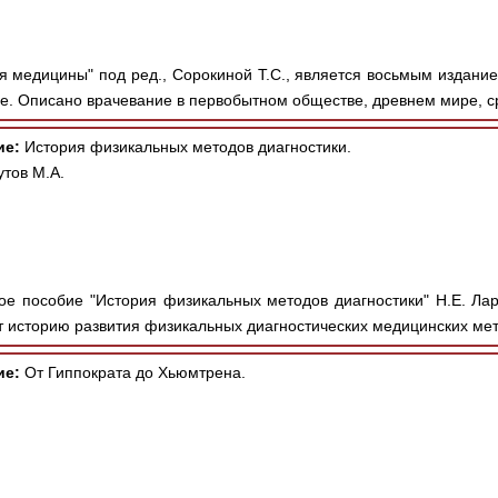
я медицины" под ред., Сорокиной Т.С., является восьмым издани
е. Описано врачевание в первобытном обществе, древнем мире, с
ие:
История физикальных методов диагностики.
утов М.А.
е пособие "История физикальных методов диагностики" Н.Е. Ла
 историю развития физикальных диагностических медицинских мето
ие:
От Гиппократа до Хьюмтрена.