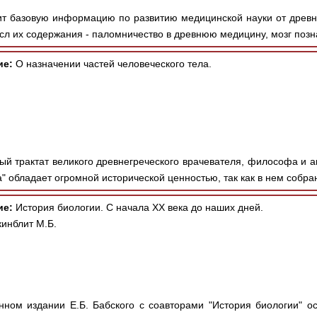
т базовую информацию по развитию медицинской науки от древн
сл их содержания - паломничество в древнюю медицину, мозг позн
ие:
О назначении частей человеческого тела.
й трактат великого древнегреческого врачевателя, философа и а
а" обладает огромной исторической ценностью, так как в нем собра
ие:
История биологии. С начала ХХ века до наших дней.
кинблит М.Б.
ном издании Е.Б. Бабского с соавторами "История биологии" о