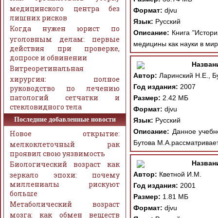
медицинского центра без
Формат:
djvu
лишних рисков
Язык:
Русский
Когда нужен юрист по
Описание:
Книга "Истори
уголовным делам: первые
медицины как науки в мир
действия при проверке,
допросе и обвинении
Назван
Витреоретинальная
Автор:
Ларинский Н.Е., Б
хирургия: полное
Год издания:
2007
руководство по лечению
патологий сетчатки и
Размер:
2.42 МБ
стекловидного тела
Формат:
djvu
Последние добавленные новости
Язык:
Русский
Описание:
Данное учебно
Новое открытие:
Бутова М.А.рассматривает
мелкоклеточный рак
проявил свою уязвимость
Назван
Биологический возраст как
зеркало эпохи: почему
Автор:
Кветной И.М.
миллениалы рискуют
Год издания:
2001
больше
Размер:
1.81 МБ
Метаболический возраст
Формат:
djvu
мозга: как обмен веществ