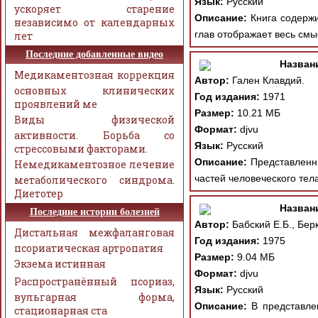
Язык:
Русский
ускоряет старение
Описание:
Книга содержи
независимо от календарных
глав отображает весь смы
лет
Последние добавленные видео
Назван
Медикаментозная коррекция
Автор:
Гален Клавдий.
основных клинических
Год издания:
1971
проявлений ме
Размер:
10.21 МБ
Виды физической
Формат:
djvu
активности. Борьба со
Язык:
Русский
стрессовыми факторами.
Описание:
Представленны
Немедикаментозное лечение
частей человеческого тел
метаболического синдрома.
Диетотер
Назван
Последние истории болезней
Автор:
Бабский Е.Б., Бер
Дистальная межфаланговая
Год издания:
1975
псориатическая артропатия
Размер:
9.04 МБ
Экзема истинная
Формат:
djvu
Распространённый псориаз,
Язык:
Русский
вульгарная форма,
Описание:
В представлен
стационарная ста