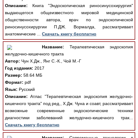
Описание:
Книга "Эндоскопическая риносинусохирургия"
выдающегося общеизвестного мировой медицинской
общественности автора, врач по эндоскопической
риносинусохирургии П.ДЖ. Вормалда, рассматривает
анатомические ...
Скачать книгу бесплатно
Название:
Терапевтическая эндоскопия
желудочно-кишечного тракта
Автор:
Чун Х.Дж., Янг С.-К., Чой М.-Г
Год издания:
2017
Размер:
58.64 МБ
Формат:
pdf
Язык:
Русский
Описание:
Атлас "Терапевтическая эндоскопия желудочно-
кишечного тракта" под ред., Х.Дж. Чуна и соавт, рассматривает
возможные современные эндоскопические техники
диагностики заболеваний желудочно-кишечного трак...
Скачать книгу бесплатно
Название:
Современные технологии в