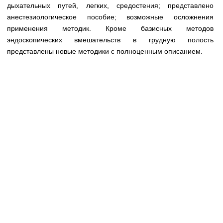
Медицинская стандартизация
дыхательных путей, легких, средостения; представлено
анестезиологическое пособие; возможные осложнения
Нормативы экстренной и неотложной помощи
применения методик. Кроме базисных методов
эндоскопических вмешательств в грудную полость
Нормы лабораторных и инструментальных
представлены новые методики с полноценным описанием.
исследований
Обратная связь
Добавить материал
FAQ