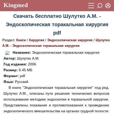
Kingmed
Вход
Скачать бесплатно Шулутко А.М. -
Учебный материал
Логин (E-mail):
Эндоскопическая торакальная хирургия
Видеогалерея
899
pdf
Пароль
Фотогалерея
(1906)
Раздел:
/
/
/
Книги
Хирургия
Эндоскопическая хирургия
Шулутко
А.М. - Эндоскопическая торакальная хирургия
Истории болезней
1268
Восстановить пароль
Название:
Эндоскопическая торакальная хирургия
Лекции и презентации
2474
Регистрация
Автор:
Шулутко А.М.
Год издания:
2006
Вход
Аккредитационные тесты
(6)
Размер:
6.45 МБ
Формат:
pdf
Методические рекомендации
1050
Язык:
Русский
Научно-популярное
В книге "Эндоскопическая торакальная хирургия" под ред.
Шулутко А.М., описаны пути решения технических вопросов
Статьи
использования методики эндоскопии в торакальной хирургии.
Представлены показания и противопоказания к проведению
Новости
(244)
эндоскопического вмешательства на органах грудной полости: