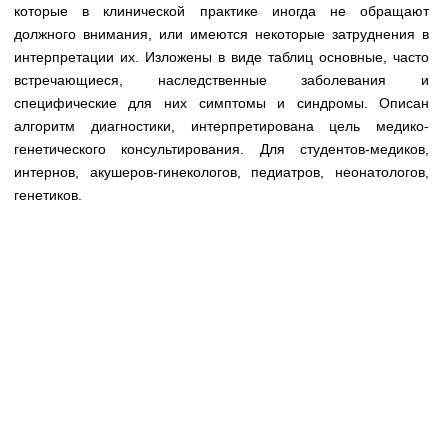
Медицинская стандартизация
которые в клинической практике иногда не обращают
должного внимания, или имеются некоторые затруднения в
Нормативы экстренной и неотложной помощи
интерпретации их. Изложены в виде таблиц основные, часто
встречающиеся, наследственные заболевания и
Нормы лабораторных и инструментальных
специфические для них симптомы и синдромы. Описан
исследований
алгоритм диагностики, интерпретирована цель медико-
Обратная связь
генетического консультирования. Для студентов-медиков,
Добавить материал
интернов, акушеров-гинекологов, педиатров, неонатологов,
FAQ
генетиков.