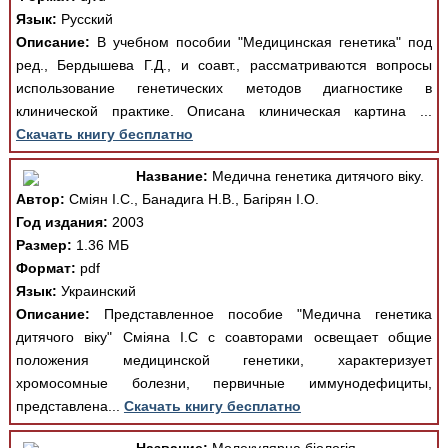
Язык:
Русский
Описание:
В учебном пособии "Медицинская генетика" под
ред., Бердышева Г.Д., и соавт., рассматриваются вопросы
использование генетических методов диагностике в
клинической практике. Описана клиническая картина ...
Скачать книгу бесплатно
Название:
Медична генетика дитячого віку.
Автор:
Сміян І.С., Банадига Н.В., Багірян І.О.
Год издания:
2003
Размер:
1.36 МБ
Формат:
pdf
Язык:
Украинский
Описание:
Представленное пособие "Медична генетика
дитячого віку" Сміяна І.С с соавторами освещает общие
положения медицинской генетики, характеризует
хромосомные болезни, первичные иммунодефициты,
представлена...
Скачать книгу бесплатно