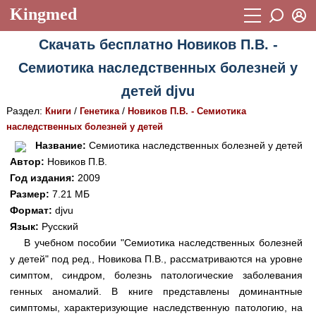
Kingmed
Вход
Скачать бесплатно Новиков П.В. -
Учебный материал
Логин (E-mail):
Семиотика наследственных болезней у
Видеогалерея
899
детей djvu
Пароль
Фотогалерея
(1906)
Раздел:
/
/
Книги
Генетика
Новиков П.В. - Семиотика
наследственных болезней у детей
Истории болезней
1268
Восстановить пароль
Название:
Семиотика наследственных болезней у детей
Лекции и презентации
2474
Регистрация
Автор:
Новиков П.В.
Год издания:
2009
Вход
Аккредитационные тесты
(6)
Размер:
7.21 МБ
Формат:
djvu
Методические рекомендации
1050
Язык:
Русский
Научно-популярное
В учебном пособии "Семиотика наследственных болезней
у детей" под ред., Новикова П.В., рассматриваются на уровне
Статьи
симптом, синдром, болезнь патологические заболевания
генных аномалий. В книге представлены доминантные
Новости
(244)
симптомы, характеризующие наследственную патологию, на