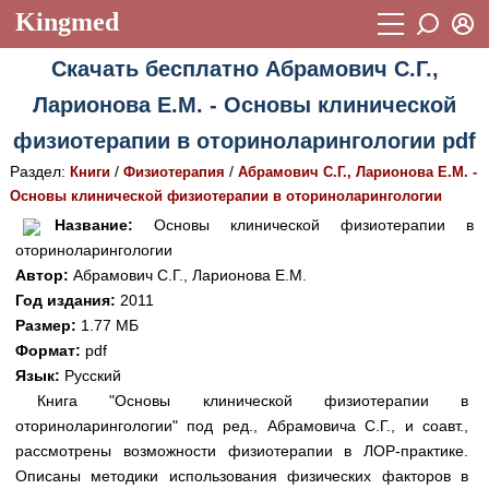
Kingmed
Вход
Скачать бесплатно Абрамович С.Г.,
Учебный материал
Логин (E-mail):
Ларионова Е.М. - Основы клинической
Видеогалерея
899
физиотерапии в оториноларингологии pdf
Пароль
Фотогалерея
(1906)
Раздел:
/
/
Книги
Физиотерапия
Абрамович С.Г., Ларионова Е.М. -
Основы клинической физиотерапии в оториноларингологии
Истории болезней
1268
Восстановить пароль
Название:
Основы клинической физиотерапии в
Лекции и презентации
2474
Регистрация
оториноларингологии
Автор:
Абрамович С.Г., Ларионова Е.М.
Вход
Аккредитационные тесты
(6)
Год издания:
2011
Размер:
1.77 МБ
Методические рекомендации
1050
Формат:
pdf
Научно-популярное
Язык:
Русский
Книга "Основы клинической физиотерапии в
Статьи
оториноларингологии" под ред., Абрамовича С.Г., и соавт.,
рассмотрены возможности физиотерапии в ЛОР-практике.
Новости
(244)
Описаны методики использования физических факторов в