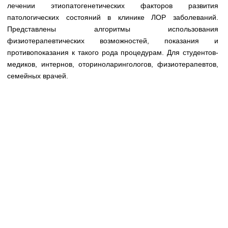
Медицинская стандартизация
лечении этиопатогенетических факторов развития
патологических состояний в клинике ЛОР заболеваний.
Нормативы экстренной и неотложной помощи
Представлены алгоритмы использования
физиотерапевтических возможностей, показания и
Нормы лабораторных и инструментальных
противопоказания к такого рода процедурам. Для студентов-
исследований
медиков, интернов, оториноларингологов, физиотерапевтов,
Обратная связь
семейных врачей.
Добавить материал
FAQ