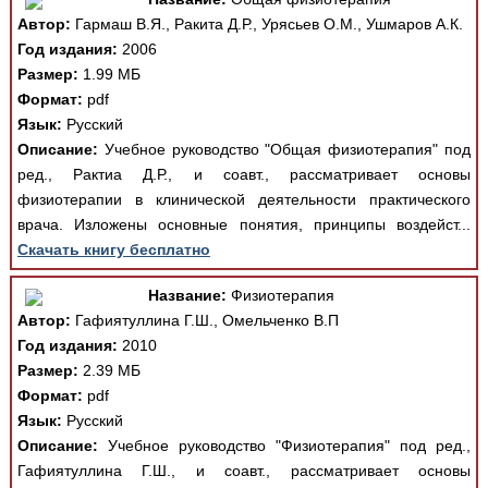
Автор:
Гармаш В.Я., Ракита Д.Р., Урясьев О.М., Ушмаров А.К.
Год издания:
2006
Размер:
1.99 МБ
Формат:
pdf
Язык:
Русский
Описание:
Учебное руководство "Общая физиотерапия" под
ред., Рактиа Д.Р., и соавт., рассматривает основы
физиотерапии в клинической деятельности практического
врача. Изложены основные понятия, принципы воздейст...
Скачать книгу бесплатно
Название:
Физиотерапия
Автор:
Гафиятуллина Г.Ш., Омельченко В.П
Год издания:
2010
Размер:
2.39 МБ
Формат:
pdf
Язык:
Русский
Описание:
Учебное руководство "Физиотерапия" под ред.,
Гафиятуллина Г.Ш., и соавт., рассматривает основы