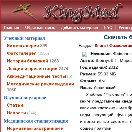
Главная
Обратная связь
Добавить материал
FAQ
Регист
Скачать б
Учебный материал
Видеогалерея
Раздел:
/
899
Книги
Физиологи
Фотогалерея
(1906)
Название:
Фізіологія
Автор:
Шевчук В.Г., Мороз
Истории болезней
1268
Год издания:
2012
Лекции и презентации
2474
Размер:
55.03 МБ
Аккредитационные тесты
(6)
Формат:
djvu
Методические рекомендации
Язык:
Украинский
1050
Учебник "Фізіологія" 
Научно-популярное
книге представлены сведе
Статьи
включая клеточно - мемб
Новости
(244)
виды регуляций функци
Медицинская стандартизация
интегративные системы, г
Нормативы экстренной и
общей практики