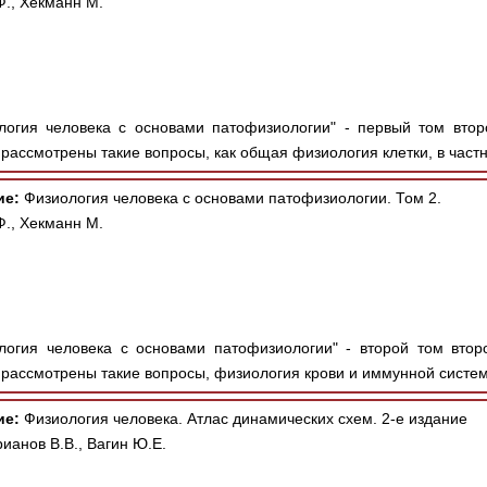
Ф., Хекманн М.
огия человека с основами патофизиологии" - первый том втор
 рассмотрены такие вопросы, как общая физиология клетки, в частн
ие:
Физиология человека с основами патофизиологии. Том 2.
Ф., Хекманн М.
огия человека с основами патофизиологии" - второй том втор
 рассмотрены такие вопросы, физиология крови и иммунной систем
ие:
Физиология человека. Атлас динамических схем. 2-е издание
рианов В.В., Вагин Ю.Е.