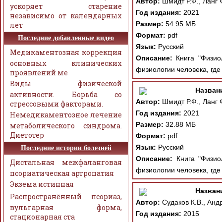
Автор:
Шмидт Р.Ф., Ланг 
ускоряет старение
Год издания:
2021
независимо от календарных
Размер:
54.95 МБ
лет
Формат:
pdf
Последние добавленные видео
Язык:
Русский
Медикаментозная коррекция
Описание:
Книга "Физиол
основных клинических
физиологии человека, где
проявлений ме
Виды физической
Назван
активности. Борьба со
Автор:
Шмидт Р.Ф., Ланг 
стрессовыми факторами.
Год издания:
2021
Немедикаментозное лечение
Размер:
32.88 МБ
метаболического синдрома.
Диетотер
Формат:
pdf
Язык:
Русский
Последние истории болезней
Описание:
Книга "Физиол
Дистальная межфаланговая
физиологии человека, где
псориатическая артропатия
Экзема истинная
Назван
Распространённый псориаз,
Автор:
Судаков К.В., Анд
вульгарная форма,
Год издания:
2015
стационарная ста