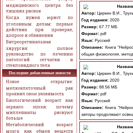
медицинского центра без
Назван
лишних рисков
Автор:
Циркин В.И., Трухи
Когда нужен юрист по
Год издания:
2020
уголовным делам: первые
Размер:
67.77 МБ
действия при проверке,
Формат:
pdf
допросе и обвинении
Язык:
Русский
Витреоретинальная
Описание:
Книга "Нейроф
хирургия: полное
руководство по лечению
общая физиология, метод
патологий сетчатки и
стекловидного тела
Назван
Последние добавленные новости
Автор:
Циркин В.И., Трухи
Год издания:
2020
Новое открытие:
Размер:
88.56 МБ
мелкоклеточный рак
проявил свою уязвимость
Формат:
pdf
Биологический возраст как
Язык:
Русский
зеркало эпохи: почему
Описание:
Книга "Нейроф
миллениалы рискуют
авторы продолжают освещ
больше
Метаболический возраст
Назван
мозга: как обмен веществ