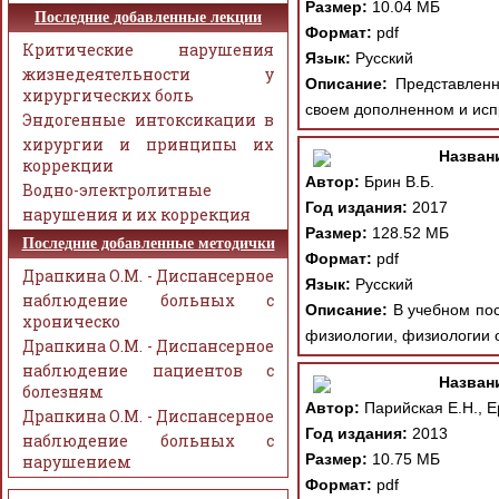
Размер:
10.04 МБ
Последние добавленные лекции
Формат:
pdf
Критические нарушения
Язык:
Русский
жизнедеятельности у
Описание:
Представленно
хирургических боль
своем дополненном и исп
Эндогенные интоксикации в
хирургии и принципы их
Назван
коррекции
Автор:
Брин В.Б.
Водно-электролитные
Год издания:
2017
нарушения и их коррекция
Размер:
128.52 МБ
Последние добавленные методички
Формат:
pdf
Драпкина О.М. - Диспансерное
Язык:
Русский
наблюдение больных с
Описание:
В учебном пос
хроническо
физиологии, физиологии ор
Драпкина О.М. - Диспансерное
наблюдение пациентов с
Назван
болезням
Автор:
Парийская Е.Н., 
Драпкина О.М. - Диспансерное
Год издания:
2013
наблюдение больных с
Размер:
10.75 МБ
нарушением
Формат:
pdf