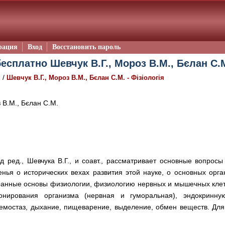
рация
Вход
Восстановить пароль
есплатно Шевчук В.Г., Мороз В.М., Бєлан С.М.
/
я
Шевчук В.Г., Мороз В.М., Бєлан С.М. - Фізіологія
 В.М., Бєлан С.М.
под ред., Шевчука В.Г., и соавт., рассматривает основные вопро
нья о исторических вехах развития этой науке, о основных орга
ранные основы физиологии, физиологию нервных и мышечных клето
онирования организма (нервная и гуморальная), эндокринн
емостаз, дыхание, пищеварение, выделение, обмен веществ. Для 