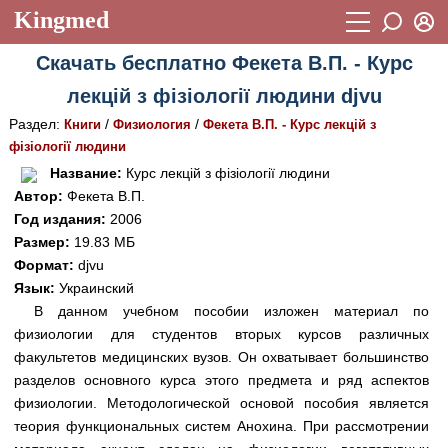
Kingmed
Вход
Скачать бесплатно Фекета В.П. - Курс
Учебный материал
Логин (E-mail):
лекцій з фізіології людини djvu
Видеогалерея
899
Раздел:
/
/
Книги
Физиология
Фекета В.П. - Курс лекцій з
Пароль
Фотогалерея
фізіології людини
(1906)
Название:
Курс лекцій з фізіології людини
Истории болезней
1268
Автор:
Фекета В.П.
Восстановить пароль
Год издания:
2006
Лекции и презентации
2474
Регистрация
Размер:
19.83 МБ
Вход
Аккредитационные тесты
Формат:
djvu
(6)
Язык:
Украинский
Методические рекомендации
1050
В данном учебном пособии изложен материал по
физиологии для студентов вторых курсов различных
Научно-популярное
факультетов медицинских вузов. Он охватывает большинство
Статьи
разделов основного курса этого предмета и ряд аспектов
физиологии. Методологической основой пособия является
Новости
(244)
теория функциональных систем Анохина. При рассмотрении