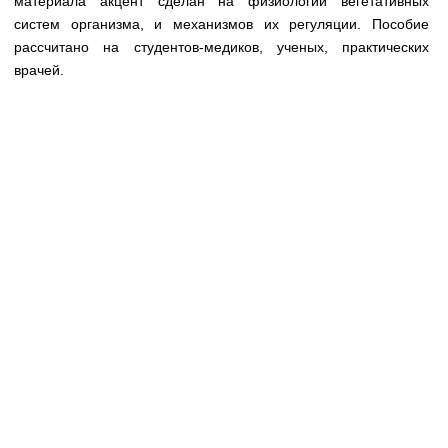
материала акцент сделан на физиологии вегетативных
Медицинская стандартизация
систем организма, и механизмов их регуляции. Пособие
Нормативы экстренной и неотложной помощи
рассчитано на студентов-медиков, ученых, практических
врачей.
Нормы лабораторных и инструментальных
исследований
Обратная связь
Добавить материал
FAQ