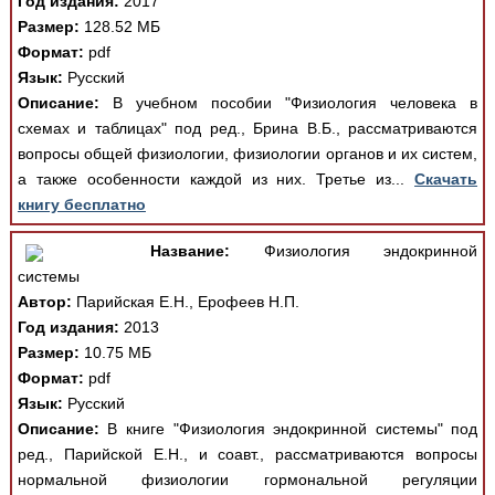
Год издания:
2017
Размер:
128.52 МБ
Формат:
pdf
Язык:
Русский
Описание:
В учебном пособии "Физиология человека в
схемах и таблицах" под ред., Брина В.Б., рассматриваются
вопросы общей физиологии, физиологии органов и их систем,
а также особенности каждой из них. Третье из...
Скачать
книгу бесплатно
Название:
Физиология эндокринной
системы
Автор:
Парийская Е.Н., Ерофеев Н.П.
Год издания:
2013
Размер:
10.75 МБ
Формат:
pdf
Язык:
Русский
Описание:
В книге "Физиология эндокринной системы" под
ред., Парийской Е.Н., и соавт., рассматриваются вопросы
нормальной физиологии гормональной регуляции