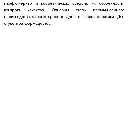
Медицинская стандартизация
парфюмерных и косметических средств, их особенности,
контроль качества. Описаны этапы промышленного
Нормативы экстренной и неотложной помощи
производства данных средств. Даны их характеристики. Для
студентов-фармацевтов.
Нормы лабораторных и инструментальных
исследований
Обратная связь
Добавить материал
FAQ