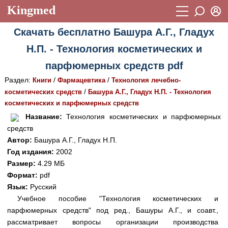
Kingmed
Вход
Скачать бесплатно Башура А.Г., Гладух
Учебный материал
Логин (E-mail):
Н.П. - Технология косметических и
Видеогалерея
899
парфюмерных средств pdf
Пароль
Фотогалерея
(1906)
Раздел:
/
/
Книги
Фармацевтика
Технология лечебно-
/
косметических средств
Башура А.Г., Гладух Н.П. - Технология
Истории болезней
1268
косметических и парфюмерных средств
Восстановить пароль
Лекции и презентации
2474
Регистрация
Название:
Технология косметических и парфюмерных
средств
Вход
Аккредитационные тесты
(6)
Автор:
Башура А.Г., Гладух Н.П.
Год издания:
2002
Методические рекомендации
1050
Размер:
4.29 МБ
Научно-популярное
Формат:
pdf
Язык:
Русский
Статьи
Учебное пособие "Технология косметических и
парфюмерных средств" под ред., Башуры А.Г., и соавт.,
Новости
(244)
рассматривает вопросы организации производства