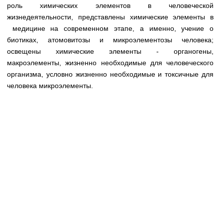
Медицинская стандартизация
роль химических элементов в человеческой
жизнедеятельности, представлены химические элементы в
Нормативы экстренной и неотложной помощи
медицине на современном этапе, а именно, учение о
биотиках, атомовитозы и микроэлементозы человека;
Нормы лабораторных и инструментальных
освещены химические элементы - органогены,
исследований
макроэлементы, жизненно необходимые для человеческого
Обратная связь
организма, условно жизненно необходимые и токсичные для
Добавить материал
человека микроэлементы.
FAQ