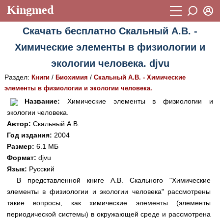
Kingmed
Вход
Скачать бесплатно Скальный А.В. -
Учебный материал
Логин (E-mail):
Химические элементы в физиологии и
Видеогалерея
899
экологии человека. djvu
Пароль
Фотогалерея
(1906)
Раздел:
/
/
Книги
Биохимия
Скальный А.В. - Химические
элементы в физиологии и экологии человека.
Истории болезней
1268
Восстановить пароль
Название:
Химические элементы в физиологии и
Лекции и презентации
2474
Регистрация
экологии человека.
Автор:
Скальный А.В.
Вход
Аккредитационные тесты
(6)
Год издания:
2004
Размер:
6.1 МБ
Методические рекомендации
1050
Формат:
djvu
Научно-популярное
Язык:
Русский
В представленной книге А.В. Скального "Химические
Статьи
элементы в физиологии и экологии человека" рассмотрены
такие вопросы, как химические элементы (элементы
Новости
(244)
периодической системы) в окружающей среде и рассмотрена