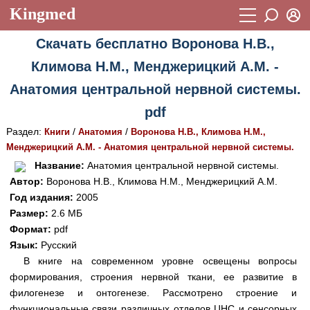
Kingmed
Вход
Скачать бесплатно Воронова Н.В.,
Учебный материал
Логин (E-mail):
Климова Н.М., Менджерицкий А.М. -
Видеогалерея
899
Анатомия центральной нервной системы.
Пароль
Фотогалерея
(1906)
pdf
Истории болезней
1268
Раздел:
/
/
Книги
Анатомия
Воронова Н.В., Климова Н.М.,
Восстановить пароль
Менджерицкий А.М. - Анатомия центральной нервной системы.
Лекции и презентации
2474
Регистрация
Название:
Анатомия центральной нервной системы.
Вход
Автор:
Воронова Н.В., Климова Н.М., Менджерицкий А.М.
Аккредитационные тесты
(6)
Год издания:
2005
Методические рекомендации
1050
Размер:
2.6 МБ
Формат:
pdf
Научно-популярное
Язык:
Русский
В книге на современном уровне освещены вопросы
Статьи
формирования, строения нервной ткани, ее развитие в
Новости
(244)
филогенезе и онтогенезе. Рассмотрено строение и
функциональные связи различных отделов ЦНС и сенсорных