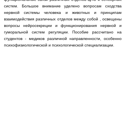
Медицинская стандартизация
систем. Большое внимание уделено вопросам сходства
нервной системы человека и животных и принципам
Нормативы экстренной и неотложной помощи
взаимодействия различных отделов между собой , освещены
Нормы лабораторных и инструментальных
вопросы нейросекреции и функционирования нервной и
исследований
гуморальной систем регуляции. Пособие рассчитано на
студентов - медиков различной направленности, особенно
Обратная связь
психофизиологической и психологической специализации.
Добавить материал
FAQ