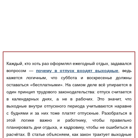
Медицинская стандартизация
Нормативы экстренной и неотложной помощи
Нормы лабораторных и инструментальных
исследований
Обратная связь
Добавить материал
FAQ
Каждый, кто хоть раз оформлял ежегодный отдых, задавался
вопросом —
почему в отпуск входят выходные
, ведь
кажется логичным, что суббота и воскресенье должны
оставаться «бесплатными». На самом деле всё упирается в
один принцип трудового законодательства: отпуск считается
в календарных днях, а не в рабочих. Это значит, что
выходные внутри отпускного периода учитываются наравне
с буднями и за них тоже платят отпускные. Разобраться в
этой логике важно и работнику, чтобы правильно
планировать дни отдыха, и кадровику, чтобы не ошибиться в
расчётах. В статье объясняем, как закон трактует выходные