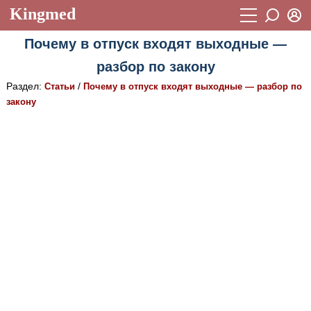
Kingmed
Вход
Почему в отпуск входят выходные —
Учебный материал
Логин (E-mail):
разбор по закону
Видеогалерея
899
Раздел:
/
Статьи
Почему в отпуск входят выходные — разбор по
Пароль
Фотогалерея
закону
(1906)
Истории болезней
1268
Восстановить пароль
Лекции и презентации
2474
Регистрация
Вход
Аккредитационные тесты
(6)
Методические рекомендации
1050
Научно-популярное
Статьи
Новости
(244)