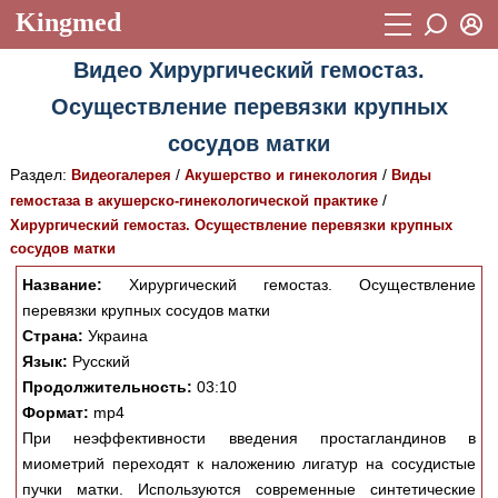
Kingmed
Вход
Видео Хирургический гемостаз.
Учебный материал
Логин (E-mail):
Осуществление перевязки крупных
Видеогалерея
899
сосудов матки
Пароль
Фотогалерея
(1906)
Раздел:
/
/
Видеогалерея
Акушерство и гинекология
Виды
/
гемостаза в акушерско-гинекологической практике
Истории болезней
1268
Хирургический гемостаз. Осуществление перевязки крупных
Восстановить пароль
сосудов матки
Лекции и презентации
2474
Регистрация
Название:
Хирургический гемостаз. Осуществление
Вход
Аккредитационные тесты
(6)
перевязки крупных сосудов матки
Методические рекомендации
Страна:
Украина
1050
Язык:
Русский
Научно-популярное
Продолжительность:
03:10
Формат:
mp4
Статьи
При неэффективности введения простагландинов в
Новости
миометрий переходят к наложению лигатур на сосудистые
(244)
пучки матки. Используются современные синтетические