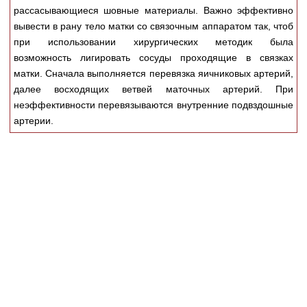
Медицинская стандартизация
рассасывающиеся шовные материалы. Важно эффективно
вывести в рану тело матки со связочным аппаратом так, чтоб
Нормативы экстренной и неотложной помощи
при использовании хирургических методик была
Нормы лабораторных и инструментальных
возможность лигировать сосуды проходящие в связках
исследований
матки. Сначала выполняется перевязка яичниковых артерий,
далее восходящих ветвей маточных артерий. При
Обратная связь
неэффективности перевязываются внутренние подвздошные
Добавить материал
артерии.
FAQ