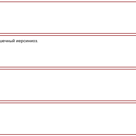
шечный иерсиниоз.