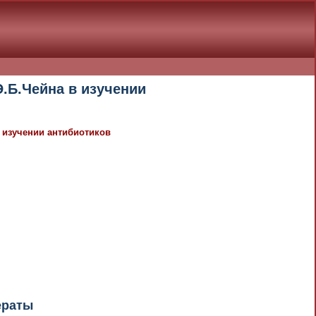
.Б.Чейна в изучении
в изучении антибиотиков
документа в результате отсутствия
При скачивании документа данная
ераты