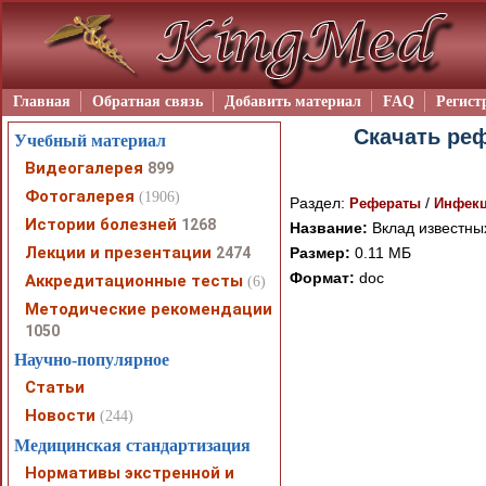
Главная
Обратная связь
Добавить материал
FAQ
Регист
Скачать реф
Учебный материал
Видеогалерея
899
Фотогалерея
(1906)
Раздел:
/
Рефераты
Инфекц
Истории болезней
1268
Название:
Вклад известных
Лекции и презентации
2474
Размер:
0.11 МБ
Формат:
doc
Аккредитационные тесты
(6)
Методические рекомендации
1050
Научно-популярное
При просмотре в режим
Статьи
поддержки Вашим брау
ошибка устраняется Ва
Новости
(244)
Медицинская стандартизация
Нормативы экстренной и