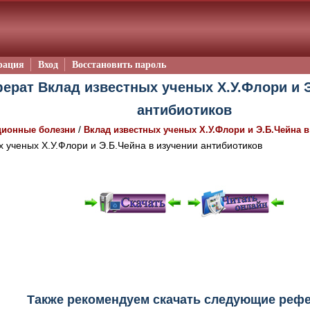
рация
Вход
Восстановить пароль
ерат Вклад известных ученых Х.У.Флори и Э
антибиотиков
/
ионные болезни
Вклад известных ученых Х.У.Флори и Э.Б.Чейна 
 ученых Х.У.Флори и Э.Б.Чейна в изучении антибиотиков
е "Читать онлайн" возможны различные ошибки отображения 
зером шрифтов и изменения размеров исходных шаблонов. 
шим программным обеспечением автоматически.
Также рекомендуем скачать следующие реф