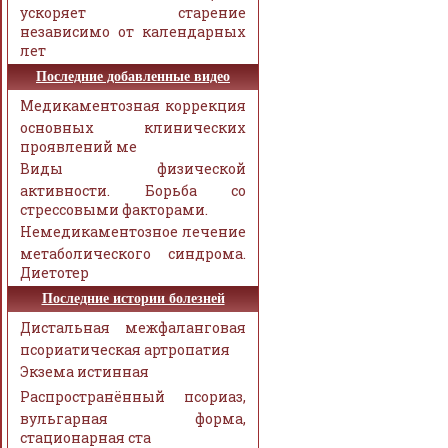
ускоряет старение
независимо от календарных
лет
Последние добавленные видео
Медикаментозная коррекция
основных клинических
проявлений ме
Виды физической
активности. Борьба со
стрессовыми факторами.
Немедикаментозное лечение
метаболического синдрома.
Диетотер
Последние истории болезней
Дистальная межфаланговая
псориатическая артропатия
Экзема истинная
Распространённый псориаз,
вульгарная форма,
стационарная ста