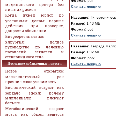
Формат:
pdf
медицинского центра без
Скачать лекцию
лишних рисков
Когда нужен юрист по
Название:
Гипертоническ
уголовным делам: первые
Размер:
1.43 МБ
действия при проверке,
Формат:
ppt
допросе и обвинении
Скачать лекцию
Витреоретинальная
хирургия: полное
Название:
Тетрада Фалло
руководство по лечению
патологий сетчатки и
Размер:
1.92 МБ
стекловидного тела
Формат:
pptx
Последние добавленные новости
Скачать лекцию
Новое открытие:
мелкоклеточный рак
проявил свою уязвимость
Биологический возраст как
зеркало эпохи: почему
миллениалы рискуют
больше
Метаболический возраст
мозга: как обмен веществ