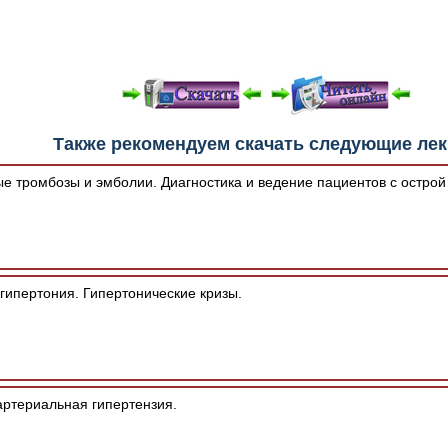
е "Читать онлайн" возможны различные ошибки отображения 
Также рекомендуем скачать следующие ле
зером шрифтов и изменения размеров исходных шаблонов. 
шим программным обеспечением автоматически.
е тромбозы и эмболии. Диагностика и ведение пациентов с острой
гипертония. Гипертонические кризы.
артериальная гипертензия.