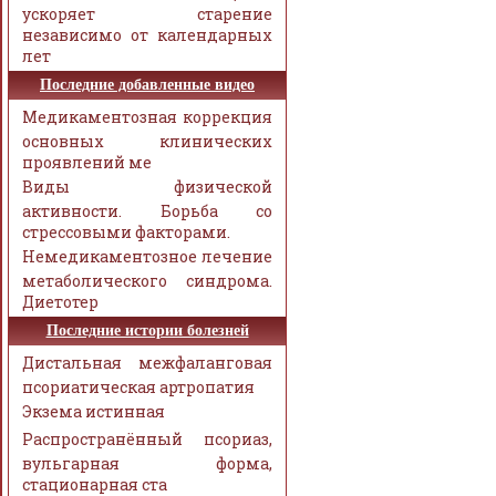
ускоряет старение
независимо от календарных
лет
Последние добавленные видео
Медикаментозная коррекция
основных клинических
проявлений ме
Виды физической
активности. Борьба со
стрессовыми факторами.
Немедикаментозное лечение
метаболического синдрома.
Диетотер
Последние истории болезней
Дистальная межфаланговая
псориатическая артропатия
Экзема истинная
Распространённый псориаз,
вульгарная форма,
стационарная ста