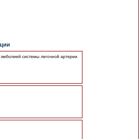
документа в результате отсутствия
кции
При скачивании документа данная
 эмболией системы легочной артерии.