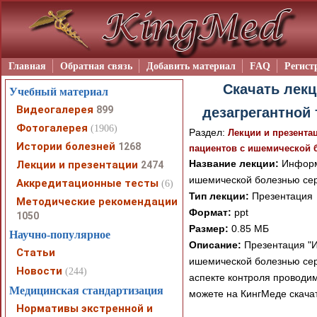
Главная
Обратная связь
Добавить материал
FAQ
Регист
Скачать лек
Учебный материал
Видеогалерея
899
дезагрегантной
Фотогалерея
(1906)
Раздел:
Лекции и презента
Истории болезней
1268
пациентов с ишемической 
Название лекции:
Информа
Лекции и презентации
2474
ишемической болезнью се
Аккредитационные тесты
(6)
Тип лекции:
Презентация
Методические рекомендации
Формат:
ppt
1050
Размер:
0.85 МБ
Научно-популярное
Описание:
Презентация "И
Статьи
ишемической болезнью сер
Новости
(244)
аспекте контроля проводим
Медицинская стандартизация
можете на КингМеде скачат
Нормативы экстренной и