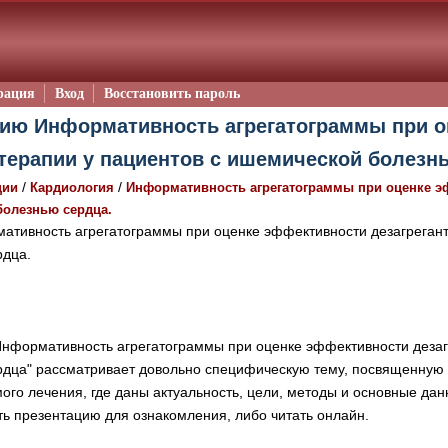
рация
Вход
Восстановить пароль
цию Информативность агрегатограммы при 
 терапии у пациентов с ишемической болезнь
/
/
ции
Кардиология
Информативность агрегатограммы при оценке эф
болезнью сердца.
тивность агрегатограммы при оценке эффективности дезагрегант
рдца.
нформативность агрегатограммы при оценке эффективности дезагр
дца" рассматривает довольно специфическую тему, посвященную 
ого лечения, где даны актуальность, цели, методы и основные да
ь презентацию для ознакомления, либо читать онлайн.