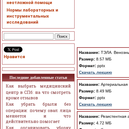
неотложной помощи
Нормы лабораторных и
инструментальных
исследований
При просмотре в режим
поддержки Вашим брау
ошибка устраняется Ва
Название:
ТЭЛА. Венозны
Нравится
Размер:
8.57 МБ
Формат:
pptx
Скачать лекцию
Последние добавленные статьи
Название:
Артериальная 
Как выбрать медицинский
Размер:
8.49 МБ
центр в СПб: на что смотреть
кроме отзывов
Формат:
pptx
Как убрать брыли без
Скачать лекцию
операции: почему овал лица
меняется и что
Название:
Резистентная 
действительно помогает
Размер:
4.72 МБ
Как организовать уборку