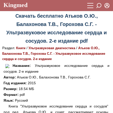
Kingmed
Вход
Скачать бесплатно Атьков О.Ю.,
Учебный материал
Логин (E-mail):
Балахонова Т.В., Горохова С.Г. -
Видеогалерея
899
Ультразвуковое исследование сердца и
Пароль
Фотогалерея
(1906)
сосудов. 2-е издание pdf
Истории болезней
1268
Раздел:
/
/
Книги
Ультразвуковая диагностика
Атьков О.Ю.,
Восстановить пароль
Балахонова Т.В., Горохова С.Г. - Ультразвуковое исследование
Лекции и презентации
2474
Регистрация
сердца и сосудов. 2-е издание
Вход
Название:
Ультразвуковое исследование сердца и
Аккредитационные тесты
(6)
сосудов. 2-е издание
Методические рекомендации
1050
Автор:
Атьков О.Ю., Балахонова Т.В., Горохова С.Г.
Год издания:
2015
Научно-популярное
Размер:
18.54 МБ
Формат:
pdf
Статьи
Язык:
Русский
Новости
(244)
Книга "Ультразвуковое исследование сердца и сосудов"
под ред., Атькова О.Ю., и соавт., рассматривает основы