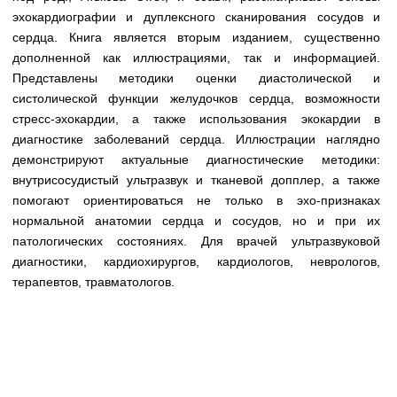
Медицинская стандартизация
эхокардиографии и дуплексного сканирования сосудов и
сердца. Книга является вторым изданием, существенно
Нормативы экстренной и неотложной помощи
дополненной как иллюстрациями, так и информацией.
Нормы лабораторных и инструментальных
Представлены методики оценки диастолической и
исследований
систолической функции желудочков сердца, возможности
стресс-эхокардии, а также использования экокардии в
Обратная связь
диагностике заболеваний сердца. Иллюстрации наглядно
Добавить материал
демонстрируют актуальные диагностические методики:
FAQ
внутрисосудистый ультразвук и тканевой допплер, а также
помогают ориентироваться не только в эхо-признаках
нормальной анатомии сердца и сосудов, но и при их
патологических состояниях. Для врачей ультразвуковой
диагностики, кардиохирургов, кардиологов, неврологов,
терапевтов, травматологов.