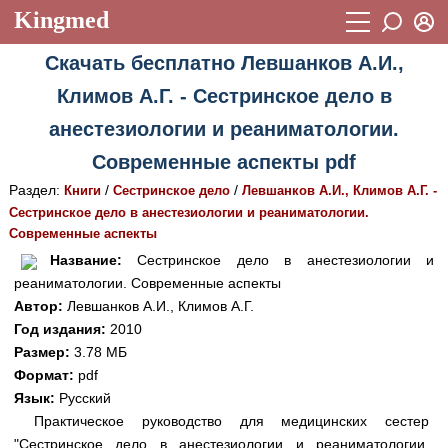
Kingmed
Вход
Скачать бесплатно Левшанков А.И.,
Учебный материал
Логин (E-mail):
Климов А.Г. - Сестринское дело в
Видеогалерея
899
анестезиологии и реаниматологии.
Пароль
Фотогалерея
(1906)
Современные аспекты pdf
Истории болезней
1268
Раздел:
/
/
Книги
Сестринское дело
Левшанков А.И., Климов А.Г. -
Восстановить пароль
Сестринское дело в анестезиологии и реаниматологии.
Лекции и презентации
2474
Регистрация
Современные аспекты
Вход
Название:
Сестринское дело в анестезиологии и
Аккредитационные тесты
(6)
реаниматологии. Современные аспекты
Методические рекомендации
1050
Автор:
Левшанков А.И., Климов А.Г.
Год издания:
2010
Научно-популярное
Размер:
3.78 МБ
Формат:
pdf
Статьи
Язык:
Русский
Новости
(244)
Практическое руководство для медицинских сестер
"Сестринское дело в анестезиологии и реаниматологии.