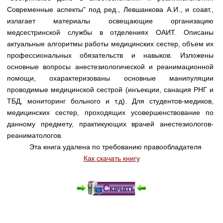
Медицинская стандартизация
Современные аспекты" под ред., Левшанкова А.И., и соавт.,
излагает материалы освещающие организацию
Нормативы экстренной и неотложной помощи
медсестринской службы в отделениях ОАИТ. Описаны
Нормы лабораторных и инструментальных
актуальные алгоритмы работы медицинских сестер, объем их
исследований
профессиональных обязательств и навыков. Изложены
основные вопросы анестезиологической и реанимационной
Обратная связь
помощи, охарактеризованы основные манипуляции
Добавить материал
проводимые медицинской сестрой (инъекции, санация РНГ и
FAQ
ТБД, мониторинг больного и т.д). Для студентов-медиков,
медицинских сестер, проходящих усовершенствование по
данному предмету, практикующих врачей анестезиологов-
реаниматологов.
Эта книга удалена по требованию правообладателя
Как скачать книгу