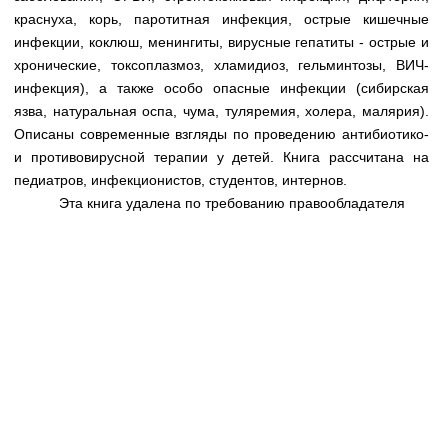
Медицинская стандартизация
краснуха, корь, паротитная инфекция, острые кишечные
инфекции, коклюш, менингиты, вирусные гепатиты - острые и
Нормативы экстренной и неотложной помощи
хронические, токсоплазмоз, хламидиоз, гельминтозы, ВИЧ-
Нормы лабораторных и инструментальных
инфекция), а также особо опасные инфекции (сибирская
исследований
язва, натуральная оспа, чума, туляремия, холера, малярия).
Описаны современные взгляды по проведению антибиотико-
Обратная связь
и противовирусной терапии у детей. Книга рассчитана на
Добавить материал
педиатров, инфекционистов, студентов, интернов.
FAQ
Эта книга удалена по требованию правообладателя