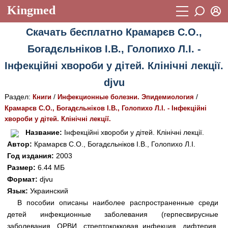
Kingmed
Вход
Скачать бесплатно Крамарєв С.О.,
Учебный материал
Логин (E-mail):
Богадєльніков І.В., Голопихо Л.І. -
Видеогалерея
899
Інфекційні хвороби у дітей. Клінічні лекції.
Пароль
Фотогалерея
(1906)
djvu
Истории болезней
1268
Раздел:
/
/
Книги
Инфекционные болезни. Эпидемиология
Восстановить пароль
Крамарєв С.О., Богадєльніков І.В., Голопихо Л.І. - Інфекційні
Лекции и презентации
2474
Регистрация
хвороби у дітей. Клінічні лекції.
Вход
Название:
Інфекційні хвороби у дітей. Клінічні лекції.
Аккредитационные тесты
(6)
Автор:
Крамарєв С.О., Богадєльніков І.В., Голопихо Л.І.
Методические рекомендации
1050
Год издания:
2003
Размер:
6.44 МБ
Научно-популярное
Формат:
djvu
Язык:
Украинский
Статьи
В пособии описаны наиболее распространенные среди
Новости
(244)
детей инфекционные заболевания (герпесвирусные
заболевания, ОРВИ, стрептококковая инфекция, дифтерия,