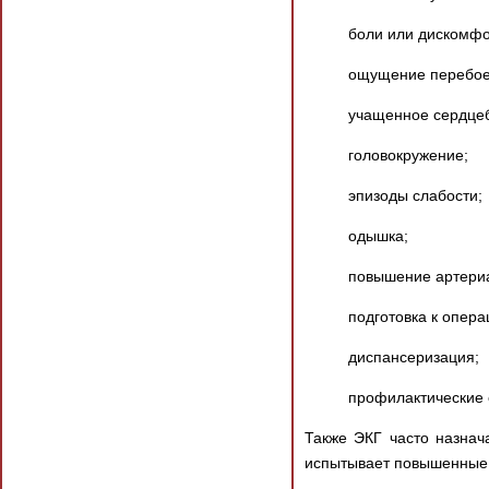
боли или дискомфор
ощущение перебоев
учащенное сердце
головокружение;
эпизоды слабости;
одышка;
повышение артериа
подготовка к опера
диспансеризация;
профилактические 
Также ЭКГ часто назнач
испытывает повышенные 