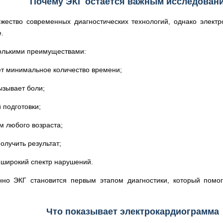
Почему ЭКГ остается важным исследован
жество современных диагностических технологий, однако элект
.
колькими преимуществами:
т минимальное количество времени;
ызывает боли;
 подготовки;
м любого возраста;
олучить результат;
 широкий спектр нарушений.
нно ЭКГ становится первым этапом диагностики, который помог
Что показывает электрокардиограмма