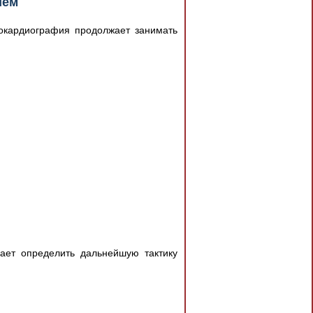
ием
рокардиография продолжает занимать
ает определить дальнейшую тактику