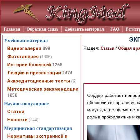
Главная
Обратная связь
Добавить материал
FAQ
Регист
ЭКГ
Учебный материал
Видеогалерея
Раздел:
/
899
Статьи
Общая вра
Фотогалерея
(1906)
Истории болезней
1268
Лекции и презентации
2474
Аккредитационные тесты
(6)
Методические рекомендации
1050
Сердце работает непрер
обеспечивая организм к
Научно-популярное
могут долгое время не 
Статьи
роль в профилактике и 
Новости
(244)
Медицинская стандартизация
Нормативы экстренной и