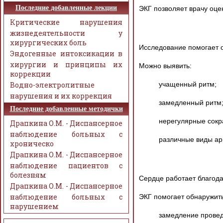
Последние добавленные лекции
ЭКГ позволяет врачу оце
Критические нарушения
жизнедеятельности у
хирургических боль
Исследование помогает о
Эндогенные интоксикации в
хирургии и принципы их
Можно выявить:
коррекции
Водно-электролитные
учащенный ритм;
нарушения и их коррекция
замедленный ритм
Последние добавленные методички
нерегулярные сок
Драпкина О.М. - Диспансерное
наблюдение больных с
различные виды ар
хроническо
Драпкина О.М. - Диспансерное
наблюдение пациентов с
болезням
Сердце работает благода
Драпкина О.М. - Диспансерное
наблюдение больных с
ЭКГ помогает обнаружить
нарушением
замедление провед