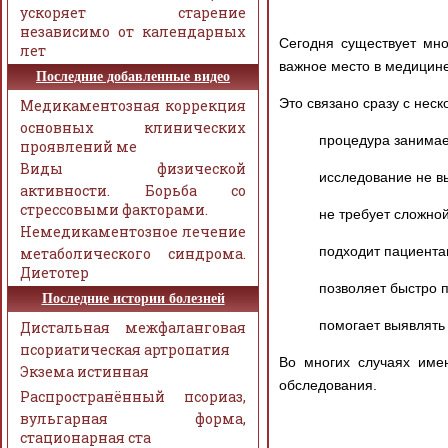
ускоряет старение
независимо от календарных
Сегодня существует мно
лет
важное место в медицине
Последние добавленные видео
Это связано сразу с нес
Медикаментозная коррекция
основных клинических
процедура занимае
проявлений ме
Виды физической
исследование не в
активности. Борьба со
стрессовыми факторами.
не требует сложной
Немедикаментозное лечение
подходит пациента
метаболического синдрома.
Диетотер
позволяет быстро п
Последние истории болезней
помогает выявлять
Дистальная межфаланговая
псориатическая артропатия
Во многих случаях име
Экзема истинная
обследования.
Распространённый псориаз,
вульгарная форма,
стационарная ста