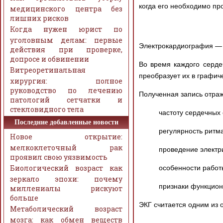
когда его необходимо пр
медицинского центра без
лишних рисков
Когда нужен юрист по
уголовным делам: первые
Электрокардиография — э
действия при проверке,
допросе и обвинении
Во время каждого серде
Витреоретинальная
преобразует их в графи
хирургия: полное
руководство по лечению
Полученная запись отраж
патологий сетчатки и
стекловидного тела
частоту сердечных
Последние добавленные новости
регулярность ритма
Новое открытие:
мелкоклеточный рак
проведение электр
проявил свою уязвимость
Биологический возраст как
особенности работ
зеркало эпохи: почему
признаки функцион
миллениалы рискуют
больше
ЭКГ считается одним из 
Метаболический возраст
мозга: как обмен веществ