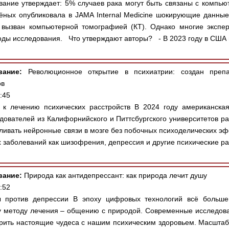
ание утверждает: 5% случаев рака могут быть связаны с компьют
ых опубликовала в JAMA Internal Medicine шокирующие данные:
вызван компьютерной томографией (КТ). Однако многие экспер
оды исследования. Что утверждают авторы? - В 2023 году в США 
вание:
Революционное открытие в психиатрии: создан препа
ов
:45
к лечению психических расстройств В 2024 году американска
едователей из Калифорнийского и Питтсбургского университетов 
ливать нейронные связи в мозге без побочных психоделических эф
х заболеваний как шизофрения, депрессия и другие психические рас
вание:
Природа как антидепрессант: как природа лечит душу
:52
против депрессии В эпоху цифровых технологий всё больше
 методу лечения – общению с природой. Современные исследова
рить настоящие чудеса с нашим психическим здоровьем. Масштаб