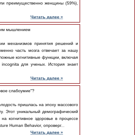
ошли преимущественно женщины (59%),
Читать далее »
ашим мышлением
нии механизмов принятия решений и
именно часть мозга отвечает за нашу
сложные когнитивные функции, включая
incognita для ученых. История знает
Читать далее »
овое слабоумие"?
олодость пришлась на эпоху массового
ту. Этот уникальный демографический
на когнитивное здоровье в процессе
re Human Behavior, опроверг...
Читать далее »