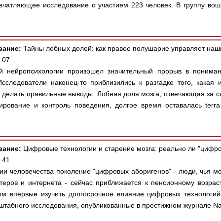
печатляющее исследование с участием 223 человек. В группу в
вание:
Тайны лобных долей: как правое полушарие управляет н
:07
 нейропсихологии произошел значительный прорыв в понима
сследователи наконец-то приблизились к разгадке того, какая 
и делать правильные выводы. Лобная доля мозга, отвечающая за 
рование и контроль поведения, долгое время оставалась terra 
вание:
Цифровые технологии и старение мозга: реально ли "цифр
:41
ии человечества поколение "цифровых аборигенов" - люди, чья м
еров и интернета - сейчас приближается к пенсионному возрас
м впервые изучить долгосрочное влияние цифровых технологий 
штабного исследования, опубликованные в престижном журнале Natu