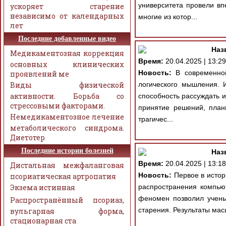
университета провели в
ускоряет старение
независимо от календарных
многие из котор...
лет
Последние добавленные видео
Наз
Медикаментозная коррекция
Время:
20.04.2025 | 13:29
основных клинических
Новость:
В современной
проявлений ме
Виды физической
логического мышления. И
активности. Борьба со
способность рассуждать 
стрессовыми факторами.
принятие решений, плани
Немедикаментозное лечение
трагичес...
метаболического синдрома.
Диетотер
Последние истории болезней
Наз
Время:
20.04.2025 | 13:18
Дистальная межфаланговая
Новость:
Первое в истор
псориатическая артропатия
Экзема истинная
распространения компьют
феномен позволил учены
Распространённый псориаз,
старения. Результаты мас
вульгарная форма,
стационарная ста