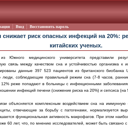
рация
Вход
Восстановить пароль
 снижает риск опасных инфекций на 20%: 
китайских ученых.
из Южного медицинского университета представили резул
ую связь между качеством сна и устойчивостью организма к 
ированы данные 397 523 пациентов из британского биобанка U
то люди, соблюдающие правильный режим сна (7-8 часов, ранни
на 12% реже попадают в больницы с инфекционными заболевани
ношении инфекций печени (снижение риска на 20%) и сепсиса (на
вязи объясняется комплексным воздействием сна на иммунную с
циты, отвечающие за борьбу с патогенами, нормализуется выр
учшается функциональная активность макрофагов. При этом наиб
оже 60 лет, что, по мнению исследователей, может быть связано