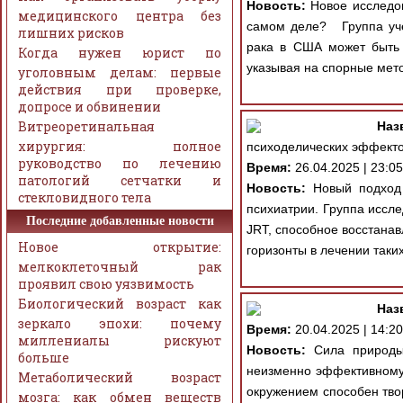
Новость:
Новое исследов
медицинского центра без
самом деле? Группа учён
лишних рисков
рака в США может быть 
Когда нужен юрист по
указывая на спорные мет
уголовным делам: первые
действия при проверке,
допросе и обвинении
Витреоретинальная
Наз
хирургия: полное
психоделических эффект
руководство по лечению
Время:
26.04.2025 | 23:05
патологий сетчатки и
Новость:
Новый подход 
стекловидного тела
психиатрии. Группа иссл
Последние добавленные новости
JRT, способное восстанав
Новое открытие:
горизонты в лечении таки
мелкоклеточный рак
проявил свою уязвимость
Биологический возраст как
Наз
зеркало эпохи: почему
Время:
20.04.2025 | 14:20
миллениалы рискуют
Новость:
Сила природы 
больше
неизменно эффективному
Метаболический возраст
окружением способен тво
мозга: как обмен веществ