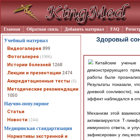
Главная
Обратная связь
Добавить материал
FAQ
Регист
Здоровый сон
Учебный материал
Видеогалерея
899
Фотогалерея
(1906)
Китайские ученые 
Истории болезней
1268
демонстрирующего прям
Лекции и презентации
2474
работы были проанализ
Аккредитационные тесты
(6)
Результаты показали, ч
Методические рекомендации
дневной сонливости), 
1050
эффект наблюдался в от
Научно-популярное
Статьи
Механизм этой взаимос
Новости
(244)
активизируются Т-лимфо
иммунного ответа, и ул
Медицинская стандартизация
зафиксирован у лиц мол
Нормативы экстренной и