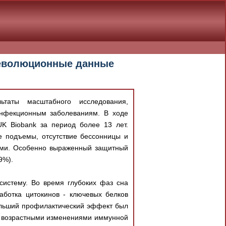
революционные данные
ьтаты масштабного исследования,
инфекционным заболеваниям. В ходе
K Biobank за период более 13 лет.
е подъемы, отсутствие бессонницы и
ями. Особенно выраженный защитный
 9%).
истему. Во время глубоких фаз сна
аботка цитокинов - ключевых белков
ольший профилактический эффект был
 с возрастными изменениями иммунной