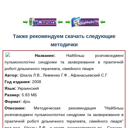
При просмотре в режиме "Читать онлайн" возможны
Также рекомендуем скачать следующие
различные ошибки отображения документа в результате
методички
отсутствия поддержки Вашим браузером шрифтов и
изменения размеров исходных шаблонов. При
Название:
Найбільш розповсюджені
скачивании документа данная ошибка устраняется Вашим
пульмонологічні синдроми та захворювання в практичній
программным обеспечением автоматически.
роботі дільничного терапевта, сімейного лікаря
Автор:
Шкала Л.В., Левченко Г.Ф., Афанасьевский С.Г.
Год издания:
2008
Язык:
Украинский
Размер:
5.83 МБ
Формат:
djvu
Описание:
Методическая рекомендация "Найбільш
розповсюджені пульмонологічні синдроми та захворювання в
практичній роботі дільничного терапевта, сімейного лікаря"
под ред., Шкалы Л.Ф., и соавт., рассматривает по...
Скачать