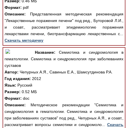
Размер:
0.46 МБ
Формат:
pdf
Описание:
Представленная методическая рекомендация
"Лекарственные поражения печени" под ред., Буторовой Л.И.,
и соавт., рассматривает эпидемиологию поражения
лекарствами печени, биотрансфармацию лекарственных с...
Скачать методичку
Название:
Семиотика и синдромология в
гематологии. Семиотика и синдромология при заболеваниях
суставов
Автор:
Чепурных А.Я., Савиных Е.А., Шамсутдинова Р.А.
Год издания:
2012
Язык:
Русский
Размер:
0.52 МБ
Формат:
doc
Описание:
Методическое рекомендации "Семиотика и
синдромология в гематологии. Семиотика и синдромология
при заболеваниях суставов" под ред., Чепурных А.Я., и соавт.,
рассматривает вопросы семиотики и синдромоло...
Скачать