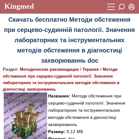
Kingmed
Вход
Скачать бесплатно Методи обстеження
Учебный материал
Логин (E-mail):
при серцево-судинній патології. Значення
Видеогалерея
899
лабораторних та інструментальних
Пароль
Фотогалерея
(1906)
методів обстеження в діагностиці
Истории болезней
1268
захворюваннь doc
Восстановить пароль
Раздел:
/
/
Лекции и презентации
Методические рекомендации
Терапия
Методи
2474
Регистрация
обстеження при серцево-судинній патології. Значення
Вход
Аккредитационные тесты
(6)
лабораторних та інструментальних методів обстеження в
діагностиці захворюваннь
Методические рекомендации
1050
Название:
Методи обстеження при
серцево-судинній патології. Значення
Научно-популярное
лабораторних та інструментальних
Статьи
методів обстеження в діагностиці
захворюваннь
Новости
(244)
Размер:
0.12 МБ
Формат:
doc