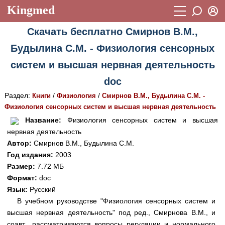
Kingmed
Вход
Скачать бесплатно Смирнов В.М.,
Учебный материал
Логин (E-mail):
Будылина С.М. - Физиология сенсорных
Видеогалерея
899
систем и высшая нервная деятельность
Пароль
Фотогалерея
(1906)
doc
Истории болезней
1268
Раздел:
/
/
Книги
Физиология
Смирнов В.М., Будылина С.М. -
Восстановить пароль
Физиология сенсорных систем и высшая нервная деятельность
Лекции и презентации
2474
Регистрация
Название:
Физиология сенсорных систем и высшая
Вход
нервная деятельность
Аккредитационные тесты
(6)
Автор:
Смирнов В.М., Будылина С.М.
Методические рекомендации
1050
Год издания:
2003
Размер:
7.72 МБ
Научно-популярное
Формат:
doc
Язык:
Русский
Статьи
В учебном руководстве "Физиология сенсорных систем и
Новости
(244)
высшая нервная деятельность" под ред., Смирнова В.М., и
соавт., рассматриваются вопросы регуляции и нормального