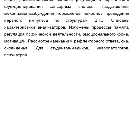
Медицинская стандартизация
функционирования сенсорных систем. Представлены
механизмы возбуждения, торможения нейронов, проведения
Нормативы экстренной и неотложной помощи
нервного импульса по структурам ЦНС. Описаны
Нормы лабораторных и инструментальных
характеристики анализаторов. Изложены процессы памяти,
исследований
регуляция психической деятельности, эмоционального фона,
мотиваций. Рассмотрен механизм рефлекторного ответа, сна,
Обратная связь
сновиденья. Для студентов-медиков, невропатологов,
Добавить материал
психиатров.
FAQ