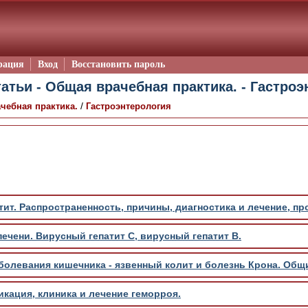
рация
Вход
Восстановить пароль
атьи - Общая врачебная практика. - Гастро
/
чебная практика.
Гастроэнтерология
ит. Распространенность, причины, диагностика и лечение, про
ечени. Вирусный гепатит С, вирусный гепатит В.
олевания кишечника - язвенный колит и болезнь Крона. Общ
кация, клиника и лечение геморроя.