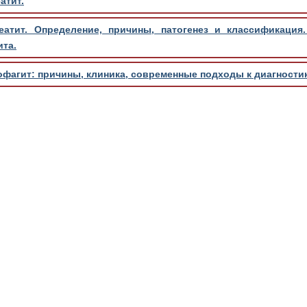
атит.
еатит. Определение, причины, патогенез и классификация.
ита.
агит: причины, клиника, современные подходы к диагностик