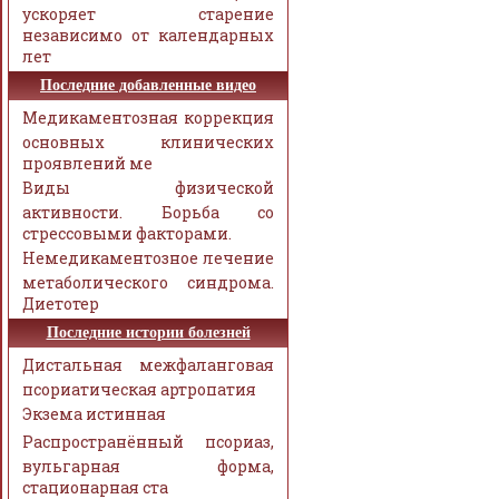
ускоряет старение
независимо от календарных
лет
Последние добавленные видео
Медикаментозная коррекция
основных клинических
проявлений ме
Виды физической
активности. Борьба со
стрессовыми факторами.
Немедикаментозное лечение
метаболического синдрома.
Диетотер
Последние истории болезней
Дистальная межфаланговая
псориатическая артропатия
Экзема истинная
Распространённый псориаз,
вульгарная форма,
стационарная ста