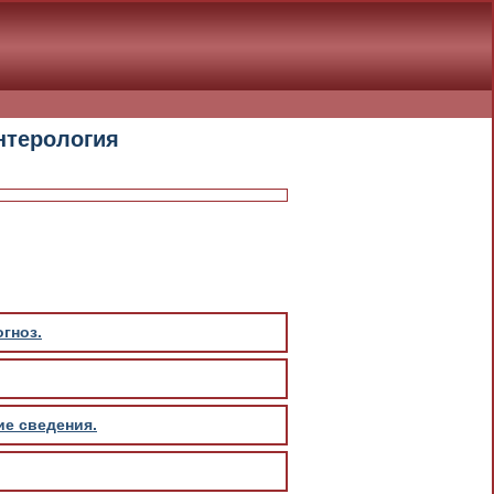
энтерология
гноз.
ие сведения.