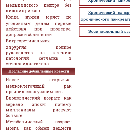
Хронический панкре
медицинского центра без
лишних рисков
Хронический панкр
Когда нужен юрист по
хронического панкреат
уголовным делам: первые
действия при проверке,
Эозинофильный эзоф
допросе и обвинении
Витреоретинальная
хирургия: полное
руководство по лечению
патологий сетчатки и
стекловидного тела
Последние добавленные новости
Новое открытие:
мелкоклеточный рак
проявил свою уязвимость
Биологический возраст как
зеркало эпохи: почему
миллениалы рискуют
больше
Метаболический возраст
мозга: как обмен веществ