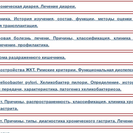
роническая диарея. Лечение диареи.
ика. История изучения, состав, функции, методы оценк
 трансплантация.
ровая болезнь печени. Причины, классификация, клиника
лечение, профилактика.
ома раздраженного кишечника.
стройства ЖКТ. Римские критерии. Функциональная диспепси
elicobacter pylori. Хеликобактер пилори. Определение, ист
ти передачи, характеристика, патогенез хеликобактериоза.
т. Причины, распространенность, классификация, клиника хро
астрита.
т. Причины, типы, диагностика хронического гастрита. Лечени