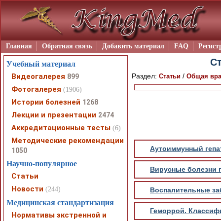
Главная
Обратная связь
Добавить материал
FAQ
Регист
Ст
Учебный материал
Видеогалерея
Раздел:
/
899
Статьи
Общая вра
Фотогалерея
(1906)
Истории болезней
1268
Лекции и презентации
2474
Аккредитационные тесты
(6)
Методические рекомендации
Аутоиммунный гепат
1050
Научно-популярное
Вирусные болезни п
Статьи
Новости
(244)
Воспалительные заб
Медицинская стандартизация
Геморрой. Классифи
Нормативы экстренной и