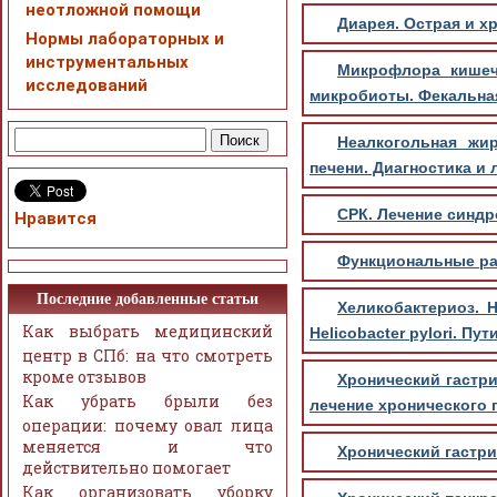
неотложной помощи
Диарея. Острая и х
Нормы лабораторных и
инструментальных
Микрофлора кишечн
исследований
микробиоты. Фекальная
Неалкогольная жи
печени. Диагностика и 
СРК. Лечение синдр
Нравится
Функциональные рас
Последние добавленные статьи
Хеликобактериоз. H
Как выбрать медицинский
Helicobacter pylori. Пу
центр в СПб: на что смотреть
кроме отзывов
Хронический гастри
Как убрать брыли без
лечение хронического г
операции: почему овал лица
меняется и что
Хронический гастри
действительно помогает
Как организовать уборку