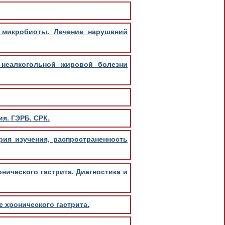
и микробиоты. Лечение нарушений
 неалкогольной жировой болезни
я. ГЭРБ. СРК.
ория изучения, распространенность
нического гастрита. Диагностика и
е хронического гастрита.